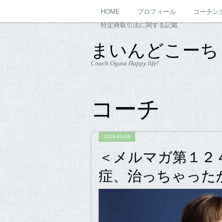
HOME
プロフィール
コーチン
特定商取引法に関する記載
まいんどこーち
Coach Ogata Happy life!
コーチ
2019-03-06
＜メルマガ第１２４
症、治っちゃったか