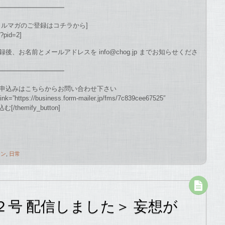
━━━━━━━━━━
メルマガのご登録はコチラから]
p?pid=2]
お名前とメールアドレスを info@chog.jp までお知らせくださ
━━━━━━━━━━
申込みはこちらからお問い合わせ下さい
 link=”https://business.form-mailer.jp/fms/7c839cee67525″
themify_button]
ジン
,
日常
号 配信しました＞ 妄想が