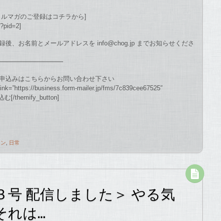
メルマガのご登録はコチラから]
p?pid=2]
お名前とメールアドレスを info@chog.jp までお知らせくださ
━━━━━━━━━━
申込みはこちらからお問い合わせ下さい
 link=”https://business.form-mailer.jp/fms/7c839cee67525″
themify_button]
ジン
,
日常
号 配信しました＞ やる気
それは…