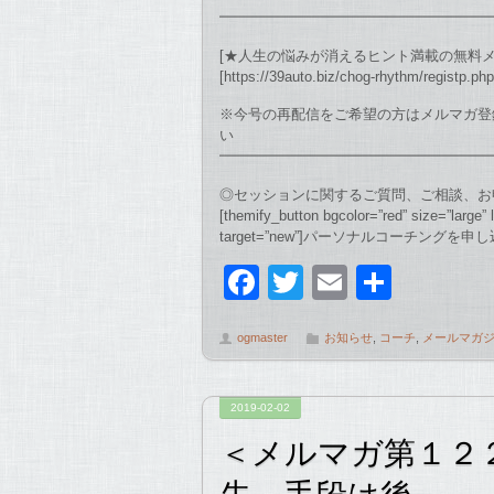
━━━━━━━━━━━━━━━━━━━
[★人生の悩みが消えるヒント満載の無料
[https://39auto.biz/chog-rhythm/registp.ph
※今号の再配信をご希望の方はメルマガ登録後、
い
━━━━━━━━━━━━━━━━━━━
◎セッションに関するご質問、ご相談、お
[themify_button bgcolor=”red” size=”large”
target=”new”]パーソナルコーチングを申し込む[/
F
T
E
共
a
wi
m
有
ogmaster
お知らせ
,
コーチ
,
メールマガ
c
tt
ail
e
er
2019-02-02
b
＜メルマガ第１２２
o
先、手段は後
o