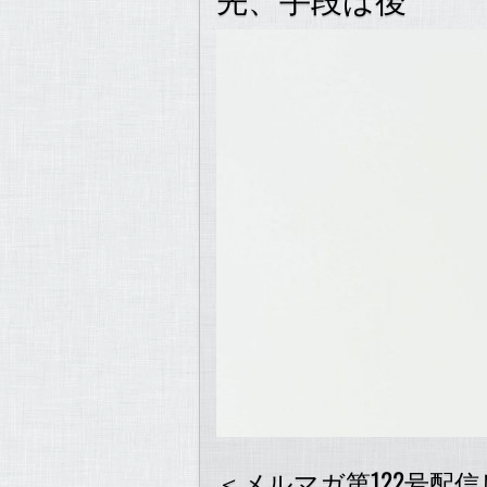
k
＜メルマガ第122号配