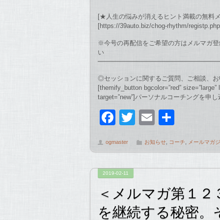
[★人生の悩みが消えるヒント満載の無料
[https://39auto.biz/chog-rhythm/registp.ph
※今号の再配信をご希望の方はメルマガ登録後、
い
━━━━━━━━━━━━━━━━━━━
◎セッションに関するご質問、ご相談、お
[themify_button bgcolor=”red” size=”large”
target=”new”]パーソナルコーチングを申し込む[/
F
T
E
共
a
wi
m
有
ogmaster
お知らせ
,
コーチ
,
メールマガ
c
tt
ail
e
er
2019-02-11
b
＜メルマガ第１２３
o
を継続する秘密。
o