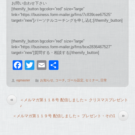
お問い合わせ下さい
[themify_button bgcolor=”red” size=”large”
link=”https://business.form-mailer.jp/fms/7c839cee67525″
target=”new”]パーソナルコーチングを申し込む[/themify_button]
[themify_button bgcolor=”red” size=”large”
link=”https://business.form-mailer.jp/fms/bce2836467527″
target=”new”]質問する・相談する[/themify_button]
F
T
E
共
a
wi
m
有
ogmaster
お知らせ
,
コーチ
,
ゴール設定
,
セミナー
,
日常
c
tt
ail
e
er
«
＜メルマガ第１１８号 配信しました＞ クリスマスプレゼント
b
♪
o
»
＜メルマガ第１１９号 配信しました＞ プレゼント・その1
o
k