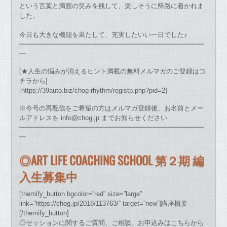
という言葉と満面の笑みを残して、楽しそうに帰路に着かれま
した。
今日も大きな機能を果たして、充実したいい一日でした♪
━━━━━━━━━━━━━━━━━━━━━━━━━━━━
━
[★人生の悩みが消えるヒント満載の無料メルマガのご登録はコ
チラから]
[https://39auto.biz/chog-rhythm/registp.php?pid=2]
※今号の再配信をご希望の方はメルマガ登録後、お名前とメー
ルアドレスを info@chog.jp までお知らせください
━━━━━━━━━━━━━━━━━━━━━━━━━━━━
━
◎ART LIFE COACHING SCHOOL 第２期 編
入生募集中
[themify_button bgcolor=”red” size=”large”
link=”https://chog.jp/2018/113763/” target=”new”]講座概要
[/themify_button]
◎セッションに関するご質問、ご相談、お申込みはこちらから