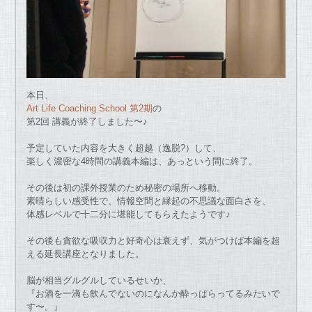
本日、
Art Life Coaching School 第2期
の
第2回 講義が終了しました〜♪
予定していた内容を大きく超越（逸脱?）して、
楽しく濃密な4時間の講義本編は、あっという間に終了。
その後は初の課外授業のため秘密の場所へ移動。
素晴らしい感受性で、情報空間と縁起の不思議な面白さを、
体感レベルで十二分に堪能してもらえたようです♪
その後も貪欲な吸収力と好奇心は衰えず、気がつけば本編を超
える延長講座となりました。
脳が相当グルグルしているせいか、
『お酒を一滴も飲んでないのになんか酔っぱらってるみたいで
す〜。』