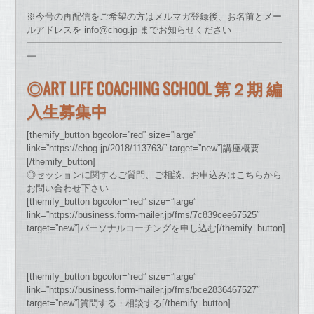
※今号の再配信をご希望の方はメルマガ登録後、お名前とメー
ルアドレスを info@chog.jp までお知らせください
━━━━━━━━━━━━━━━━━━━━━━━━━━━━
━
◎ART LIFE COACHING SCHOOL 第２期 編
入生募集中
[themify_button bgcolor=”red” size=”large”
link=”https://chog.jp/2018/113763/” target=”new”]講座概要
[/themify_button]
◎セッションに関するご質問、ご相談、お申込みはこちらから
お問い合わせ下さい
[themify_button bgcolor=”red” size=”large”
link=”https://business.form-mailer.jp/fms/7c839cee67525″
target=”new”]パーソナルコーチングを申し込む[/themify_button]
[themify_button bgcolor=”red” size=”large”
link=”https://business.form-mailer.jp/fms/bce2836467527″
target=”new”]質問する・相談する[/themify_button]