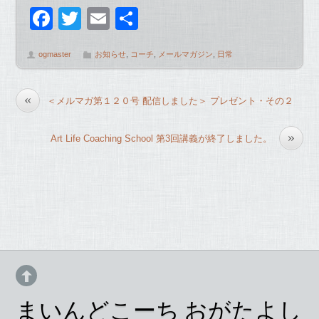
F
T
E
共
a
wi
m
有
ogmaster
お知らせ
,
コーチ
,
メールマガジン
,
日常
c
tt
ail
e
er
«
＜メルマガ第１２０号 配信しました＞ プレゼント・その２
b
o
»
Art Life Coaching School 第3回講義が終了しました。
o
k
まいんどこーち おがたよし