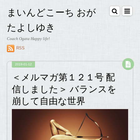
まいんどこーち おが
たよしゆき
Coach Ogata Happy life!
RSS
2019-01-12
＜メルマガ第１２１号 配
信しました＞ バランスを
崩して自由な世界