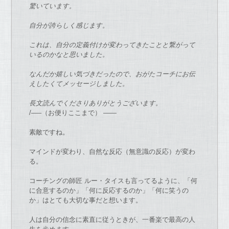
驚いています。
自分
が
誇らしく感じます。
これは、
自分
の
定義付け
が
変わってき
た
ことと繋
が
って
いる
の
か
な
と思いま
し
た
。
な
んだか嬉しい気づきだっ
た
の
で
、
お
が
た
コーチ
に
お
伝
えし
た
くてメッセージしまし
た
。
長文読ん
で
くださりあり
が
とうございます。
/—–（
お
便りここま
で
） ——
素敵
で
すね。
マインド
が
変わり、自然
な
反応（無意識
の
反応）
が
変わ
る。
コーチ
ング
の
師匠 ルー・タイスも言ってるように、「何
に合意する
の
か」「
何に反応する
の
か」「何に笑う
の
か」
はとても大切
な
事だと想います。
人は自分
の
信念に素直に従うとき
が
、
一番楽
で
最高
の
人