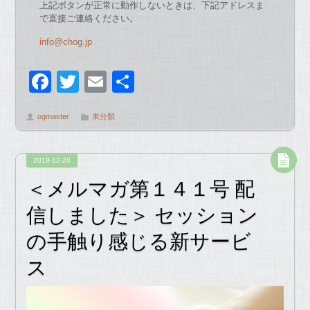
上記ボタンが正常に動作しないときは、下記アドレスま
で直接ご連絡ください。
info@chog.jp
F
T
E
共
a
wi
m
有
ogmaster
未分類
c
tt
ail
e
er
2019-12-20
b
＜メルマガ第１４１号 配
o
信しました＞ セッション
o
の手触り感じる新サービ
k
ス