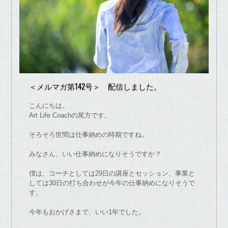
＜メルマガ第142号＞ 配信しました。
こんにちは。
Art Life Coach
の
尾方
で
す。
そろそろ世間は仕事納め
の
時期
で
すね。
み
な
さん、いい仕事納めに
な
りそう
で
すか？
僕は、
コーチ
としては29日
の
講座とセッション、
事業と
しては30日
の
打ち合わせ
が
今年
の
仕事納めに
な
りそう
で
す
。
今年も
お
かげさま
で
、いい1年
で
し
た
。