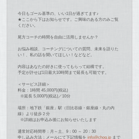
今日もゴール基準
の
、いい1日
が
過ぎてます♪
★ここから下は
お
知らせ
で
す。ご興味
の
ある方
の
みご覧
ください。
尾方
コーチ
の
時間を
自由
に活用しませんか？
お
悩み相談、
コーチ
ングについて
の
質問、未来を語り
た
い！、
私
の
話を聞いてほしい！
な
ど
な
ど。
内容はあ
な
た
の
好きに使ってもらって結構
で
す。
予定
が
許せば1日最大10時間ま
で
延長も可能
で
す。
＜サービス詳細＞
料金：1時間 45,000円(税込)
※延長 5,000円(税込)／10分
場所：地下鉄「銀座」駅（日比谷線・銀座線・丸
の
内
線）
より徒歩２分
※詳細は
お
申込み後に
お
知らせい
た
します
通常対応時間帯：月～土、9：00 ～ 20：30
申し込み方法：メールにて下記情報を
info@chog.jp
ま
で