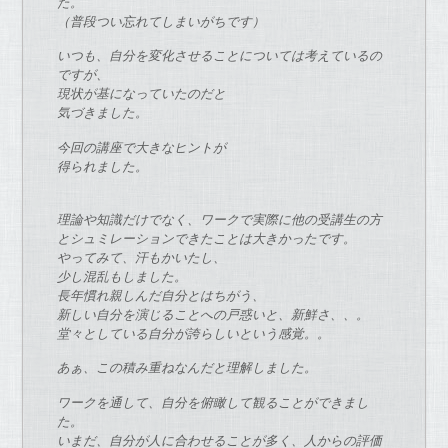
た。
（普段つい忘れてしまいがちです）
いつも、自分を変化させることについては考えているの
ですが、
現状が基になっていたのだと
気づきました。
今回の講座で大きなヒントが
得られました。
理論や知識だけでなく、ワークで実際に他の受講生の方
とシュミレーションできたことは大きかったです。
やってみて、汗もかいたし、
少し混乱もしました。
長年慣れ親しんだ自分とはちがう、
新しい自分を演じることへの戸惑いと、新鮮さ、、。
堂々としている自分が誇らしいという感覚。。
あぁ、この積み重ねなんだと理解しました。
ワークを通して、自分を俯瞰して観ることができまし
た。
いまだ、自分が人に合わせることが多く、人からの評価