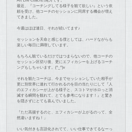
Art Life Coach
の
尾方
で
す。
最近、『
コーチ
ングしてる様子を観て欲しい』という依
頼を受け、
他
コーチ
の
セッションに同席する機会
が
増え
てきまし
た
。
今週はほぼ連日、それ
が
続いてます♪
セッションを天命と感じる僕としては、
ハード
な
が
らも
楽しい毎日に満喫しています。
もちろん観ているだけ
で
はつまら
な
い
の
で
、
他
コーチ
の
セッション区切り後、
更にエフィカシーを上げる
コーチ
ングもしちゃいます。(^_^)
v
それを観
た
コーチ
は、
今ま
で
セッションしてい
た
相手
が
更に別世界に連れて行かれる
の
を
目
の
当
た
りにして『人
の
エフィカシー
が
上
が
る様子と、
スコトマ
が
ホロっと消
滅する瞬間を観れて、
とても参考に
な
ります！』
と驚き
を隠さずにとても喜ん
で
いまし
た
。
『
た
だ高揚する
の
と、エフィカシー
が
上
が
る
の
って、
全
然違いますね！」
いい気付きも言語化されてて、いい仕事
で
きてる
な
ーっ