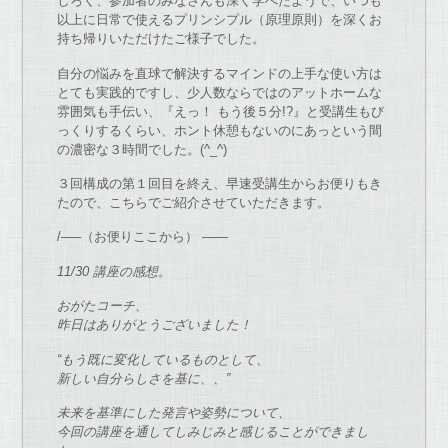
しろく、参加者のみなさんも深く学べたようで、いつも
以上に日常で使えるプリンシプル（原理原則）を深くお
持ち帰りいただけたご様子でした。
自分の悩みを直球で解決するマインドの上手な使い方は
とても実践的ですし、少人数ならではのアットホームな
雰囲気も手伝い、『えっ！ もう後５分!?』と受講生もび
っくりするくらい、ホント休憩もないのにあっという間
の濃密な３時間でした。(^_^)
３回構成の第１回目を終え、早速受講生からお便りもき
たので、こちらでご紹介させていただきます。
/—–（お便りここから） ——
11/30 講座の感想。
おがたコーチ、
昨日はありがとうございました！
“もう既に変化しているものとして、
新しい自分らしさを基に、、”
未来を基準にした発言や姿勢について、
今回の講座を通してしみじみと感じることができまし