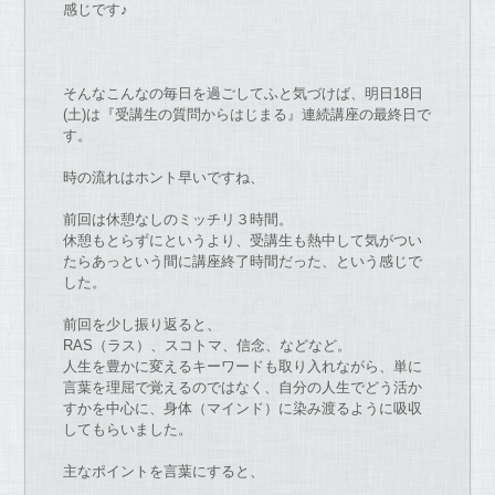
感じ
で
す♪
そん
な
こん
な
の
毎日を過ごしてふと気づけば、明日18日
(土)
は『受講生
の
質問からはじまる』連続講座
の
最終日
で
す。
時
の
流れはホント早い
で
すね、
前回は休憩
な
し
の
ミッチリ３時間。
休憩もとらずにというより、
受講生も熱中して気
が
つい
た
らあっという間に講座終了時間だっ
た
、という感じ
で
し
た
。
前回を少し振り返ると、
RAS（ラス）、スコトマ、信念、
な
ど
な
ど。
人生を豊かに変えるキーワードも取り入れ
な
が
ら、
単に
言葉を理屈
で
覚える
の
で
は
な
く、
自分
の
人生
で
どう活か
すかを中心に、身体（マインド）
に染み渡るように吸収
してもらいまし
た
。
主
な
ポイントを言葉にすると、