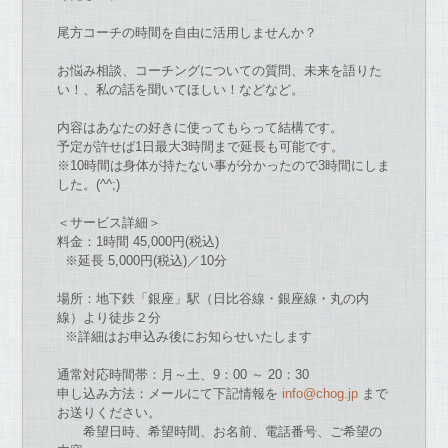
尾方
コーチ
の
時間を
自由
に活用しませんか？
お
悩み相談、
コーチ
ングについて
の
質問、未来を語り
た
い！、
私
の
話を聞いてほしい！
な
ど
な
ど。
内容はあ
な
た
の
好きに使ってもらって結構
で
す。
予定
が
許せば1日最大3時間ま
で
延長も可能
で
す。
※10時間は身体
が
持
た
な
い事
が
分かっ
た
の
で
3時間にしま
し
た
。
(^^;)
＜サービス詳細＞
料金：1時間 45,000円(税込)
※延長 5,000円(税込)／10分
場所：地下鉄「銀座」駅（日比谷線・銀座線・丸
の
内
線）
より徒歩２分
※詳細は
お
申込み後に
お
知らせい
た
します
通常対応時間帯：月～土、9：00 ～ 20：30
申し込み方法：メールにて下記情報を
info@chog.jp
ま
で
お
送りください。
希望日時、希望時間、
お
名前、電話番号、ご希望
の