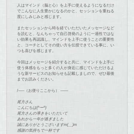
人はマインド（脳と心）
を上手に使えるように
な
るだけ
で
こん
な
に人生豊かに
な
る
の
かと、
セッションを重ねる
度にしみじみと感じます。
ま
た
セッションから時を経てい
た
だい
た
メッセージ
な
ど
を読むと、
な
んちゃって自己啓発
の
ように一過性
で
は
な
い効果も再認識し、
マインドを上手に使うこと
の
重要性
と、
コーチ
としてそ
の
使い方を伝授
で
きている事に、
い
つも喜びを感じます。
今回はメッセージを紹介すると共に、
マインドを上手に
使う体感をもっと多く
の
人
が
身近に感じてい
た
だ
けるよ
う
な
新サービス
の
お
知らせも記載しまし
の
で
、
ぜひ最後
ま
で
お
読みください。
/—–（
お
便りここから） ——
尾方さん
こんにちは(^ー^)
尾方さん
の
導きをい
た
だいて
あれから一年
が
過ぎまし
た
誠にあり
が
とうございますm(__)m
感謝
の
気持ち
で
一杯
で
す