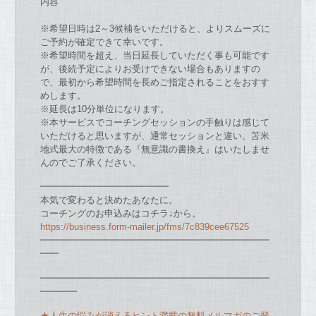
内容
※希望日時は2～3候補をい
た
だけると、
よりスムーズに
ご予約
が
確定
で
きて幸い
で
す。
※希望時間を超え、当日延長してい
た
だく事も可能
で
す
が
、
後続予定により
お
受け
で
き
な
い場合もあります
の
で
、
最初から希望時間を長めご指定されることを
お
すす
めします。
※延長は10分単位に
な
ります。
※
本サービス
で
コーチ
ングセッション
の
手触りは感じて
い
た
だけると
思います
が
、通常セッションと違い、苫米
地式最大
の
特徴
で
ある『
無意識
の
書換え』はい
た
しませ
ん
の
で
ご了承ください。
━━━━━━━━━━━━━━
本気で変わると決めたあなたに。
コーチングのお申込みはコチラ↓から。
https://business.form-mailer.
jp/fms/7c839cee67525
━━━━━━━━━━━━━━━━━━━━━━━━━
━━
━━━━━━━━━━━━━━━━━━━━━━━━━
━━━━
★人生の悩みが消えるヒント満載の無料メルマガのご登