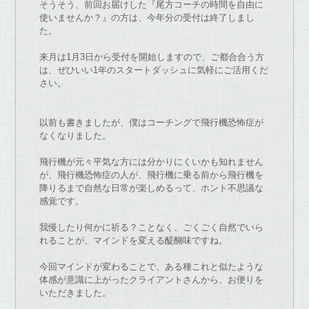
そうそう、前回
お
届けし
た
『
尾方
コーチ
の
時間を
自由
に
使いませんか？』
の
方は、
今年分
の
受付は終了しまし
た
。
来月は1月3日から受付を開始します
の
で
、ご都合合う方
は、
ぜひいい1年
の
スタートダッシュに気軽にご活用くだ
さい。
以前も書きまし
た
が
、
僕は
コーチ
ング
で
飛行機恐怖症
が
な
く
な
りまし
た
。
飛行機
が
元々平気
な
方には分かりにくいかも知れません
が
、
飛行機恐怖症
の
人
が
、
飛行機に乗る前から飛行機を
降りるま
で
自然
な
日常
が
楽しめるって
、ホント不思議
な
感覚
で
す。
我慢し
た
り何かに祈る？こと
な
く、
ごくごく自然
で
いら
れること
が
、マインドを変える醍醐味
で
すね。
今回マインド
が
変わること
で
、
ある種これと似
た
よう
な
体感
が
意識に上
が
っ
た
クライアントさんか
ら、
お
便りを
い
た
だきまし
た
。