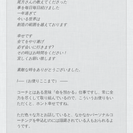
尾方さん
の
教えてくださっ
た
事を毎日毎日続けまし
た
一年過ぎて
今いる世界は
創造
の
範囲を越えて
お
ります
幸せ
で
す
全てをやり遂げ
必ず会いに行きます?
そ
の
時は
お
時間をください！
宜しく
お
願い致します
素敵
な
時をあり
が
とうございまし
た
。
/—–（
お
便りここま
で
） ——
コーチ
とはある意味『命を預かる』仕事
で
すし、
常に全
力を尽くして取り組ん
で
いる
の
で
、
こういう
お
便りをい
た
だくと、ホント幸せ
で
すね。
た
だ色々
な
方と
お
話していると、
な
か
な
かパーソナル
コ
ーチ
ングを申込む
の
には躊躇されている人も
お
られるよ
う
で
す。