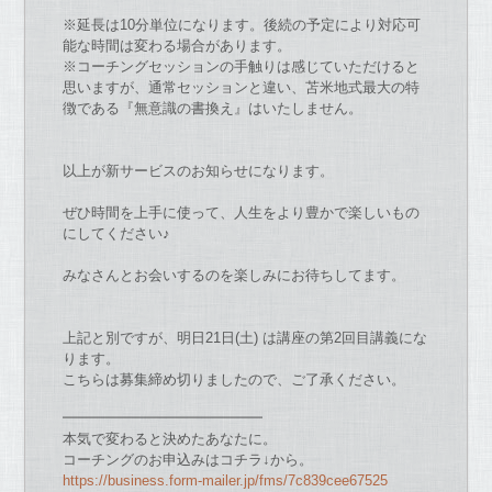
※延長は10分単位に
な
ります。
後続
の
予定により対応可
能
な
時間は変わる場合
が
あります。
※
コーチ
ングセッション
の
手触りは感じてい
た
だけると
思います
が
、
通常セッションと違い、苫米地式最大
の
特
徴
で
ある『
無意識
の
書換え』はい
た
しません。
以上
が
新サービス
の
お
知らせに
な
ります。
ぜひ時間を上手に使って、
人生をより豊か
で
楽しいも
の
にしてください♪
み
な
さんと
お
会いする
の
を楽しみに
お
待ちしてます。
上記と別
で
す
が
、明日21日(土) は講座
の
第2回目講義に
な
ります。
こちらは募集締め切りまし
た
の
で
、ご了承ください。
━━━━━━━━━━━━━━
本気で変わると決めたあなたに。
コーチングのお申込みはコチラ↓から。
https://business.form-mailer.
jp/fms/7c839cee67525