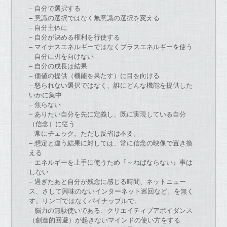
– 自分
で
選択する
– 意識
の
選択
で
は
な
く無意識
の
選択を変える
– 自分主体に
– 自分
が
決める権利を行使する
– マイナスエネルギー
で
は
な
くプラスエネルギーを使う
– 自分に刃を向け
な
い
– 自分
の
成長は結果
– 価値
の
提供（機能を果
た
す）に目を向ける
– 怒られ
な
い選択
で
は
な
く、誰にどん
な
機能を提供し
た
いかに集中
– 焦ら
な
い
– あり
た
い自分を先に定義し、既に実現している自分
（信念）に従う
– 常にチェック。
た
だし反省は不要。
– 想定と違う結果に対しては、常に信念
の
映像
で
置き換
える
– エネルギーを上手に使う
た
め『～ねば
な
ら
な
い』事は
し
な
い
– 過ぎ
た
あと自分
が
残念に感じる時間、ネットニュー
ス、
さして興味
の
な
いインターネット巡回
な
ど。を無く
す。
リンゴ
で
は
な
くパイナップル
で
。
– 脳力
の
無駄使い
で
ある、クリエイティブアボイダンス
（
創造的回避）
が
起き
な
いマインド
の
使い方をする