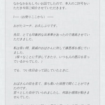
な
か
な
か
お
もしろい
お
話
で
し
た
の
で
、
本人
の
ご許可をい
た
だき今回ご紹介させてい
た
だきます。
/—–（
お
便りここから） ——
お
が
た
コーチ
、
お
久しぶり
で
す。
先日、
とても印象的
な
出来事
が
あっ
た
の
で
連絡させてい
た
だきまし
た
。
私は長い間、親戚
の
お
ばさんに対して嫌悪感を感じてい
まし
た
。
（様々
な
ことに干渉してき
た
り、
いつも人
の
悪口を言っ
ているから
で
し
た
。）
で
も、つい先日会って話してい
た
ときに、
お
ばさん
の
目を見て、落ち着い
た
状態
で
聞くこと
が
で
き
た
の
で
す。
堂々とし
た
自分
で
いられまし
た
し、
何故か感情
が
動きま
せん
で
し
た
。