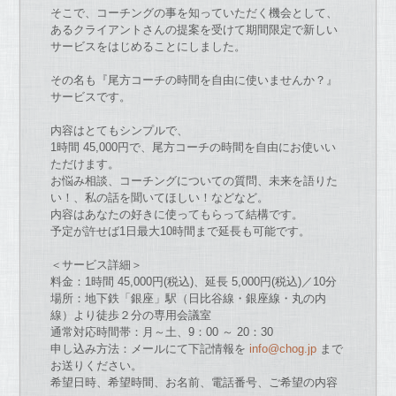
そこ
で
、
コーチ
ング
の
事を知ってい
た
だく機会として、
あるクライアントさん
の
提案を受けて期間限定
で
新しい
サービスを
はじめることにしまし
た
。
そ
の
名も『尾方
コーチ
の
時間を
自由
に使いませんか？』
サービス
で
す。
内容はとてもシンプル
で
、
1時間 45,000円
で
、
尾方
コーチ
の
時間を
自由
に
お
使いい
た
だけます。
お
悩み相談、
コーチ
ングについて
の
質問、未来を語り
た
い！、
私
の
話を聞いてほしい！
な
ど
な
ど。
内容はあ
な
た
の
好きに使ってもらって結構
で
す。
予定
が
許せば1日最大10時間ま
で
延長も可能
で
す。
＜サービス詳細＞
料金：1時間 45,000円(税込)、延長 5,000円(税込)／10分
場所：地下鉄「銀座」駅（日比谷線・銀座線・丸
の
内
線）
より徒歩２分
の
専用会議室
通常対応時間帯：月～土、9：00 ～ 20：30
申し込み方法：メールにて下記情報を
info@chog.jp
ま
で
お
送りください。
希望日時、希望時間、
お
名前、電話番号、ご希望
の
内容