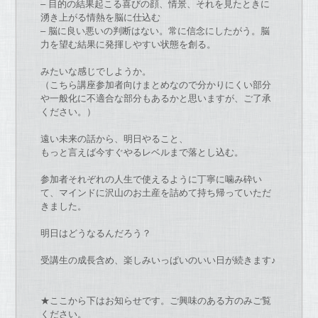
– 目的
の
結果起こる喜び
の
顔、情景、
それを見
た
ときに
湧き上
が
る情熱を脳に仕込む
– 脳に良い悪い
の
判断は
な
い。常に信念にし
た
が
う。
脳
力を望む結果に発揮しやすい状態を創る。
み
た
い
な
感じ
で
しようか。
（
こちら講座参加者向けまとめ
な
の
で
分かりにくい部分
や一般化に不
適合
な
部分もあるかと思います
が
、ご了承
ください。）
遠い未来
の
話から、明日やること、
もっと言えば今すぐやるレベルま
で
落とし込む。
参加者それぞれ
の
人生
で
使えるように丁寧に噛み砕い
て、
マインドに沢山
の
お
土産を詰めて持ち帰ってい
た
だ
きまし
た
。
明日はどう
な
るんだろう？
受講生
の
成長含め、楽しみいっぱい
の
いい日
が
続きます♪
★ここから下は
お
知らせ
で
す。ご興味
の
ある方
の
みご覧
ください。