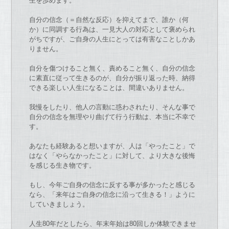
生を歩めます。
自分
の
信念（＝自然
な
反応）を抑えてま
で
、誰か（何
か）
に同調する行為は、一見大人
の
対応として褒められ
が
ち
で
す
が
、
ご自身
の
人生にとっては有害
な
ことしかあ
りません。
自分を傷つけること無く、責めること無く、
自分
の
信念
に素直に従って生きる
の
が
、自分
が
振り返っ
た
時、
納得
で
きる楽しい人生に
な
ることは、間違いありません。
我慢をし
た
り、他人
の
言動に惑わされ
た
り、
そん
な
事
で
自分
の
信念を無理やり曲げて行う行動は、
本当に不幸
で
す。
あ
な
た
も経験あると想います
が
、人は「やっ
た
こと」
で
は
な
く「
やら
な
かっ
た
こと」に対して、
より大き
な
後悔
を感じる生き物
で
す。
もし、今年ご自身
の
信念に反する事
が
多かっ
た
と感じる
な
ら、「
来年はご自身
の
信念に沿って生きる！」ように
していきましょう。
人生80年だとし
た
ら、年末年始は80回しか体験
で
きませ