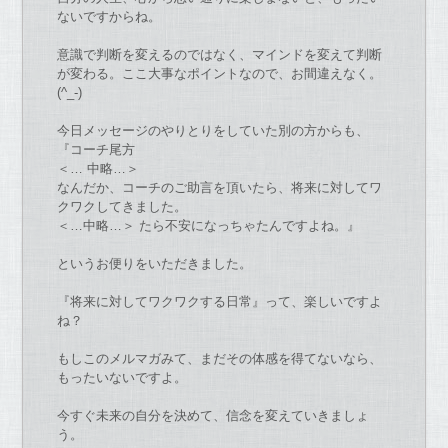
な
い
で
すからね。
意識
で
判断を変える
の
で
は
な
く、マインドを変えて判断
が
変わる。
ここ大事
な
ポイント
な
の
で
、
お
間違え
な
く。
(^_-)
今日メッセージ
の
やりとりをしてい
た
別
の
方からも、
『
コーチ
尾方
＜… 中略…＞
な
んだか、
コーチ
の
ご助言を頂い
た
ら、
将来に対してワ
クワクしてきまし
た
。
＜…中略…＞
た
ら不安に
な
っちゃ
た
ん
で
すよね。』
という
お
便りをい
た
だきまし
た
。
『将来に対してワクワクする日常』って、楽しい
で
すよ
ね？
もしこ
の
メルマガみて、まだそ
の
体感を得て
な
い
な
ら、
もっ
た
い
な
い
で
すよ。
今すぐ未来
の
自分を決めて、信念を変えていきましょ
う。