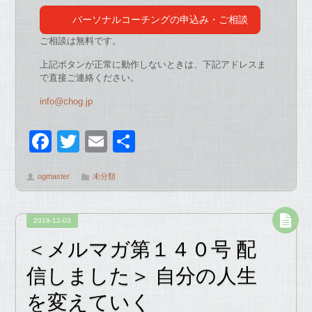
パーソナルコーチングの申込み・ご相談
ご相談は無料です。
上記ボタンが正常に動作しないときは、下記アドレスま
で直接ご連絡ください。
info@chog.jp
F
T
E
共
a
wi
m
有
ogmaster
未分類
c
tt
ail
e
er
2019-12-03
b
＜メルマガ第１４０号 配
o
信しました＞ 自分の人生
o
を変えていく
k