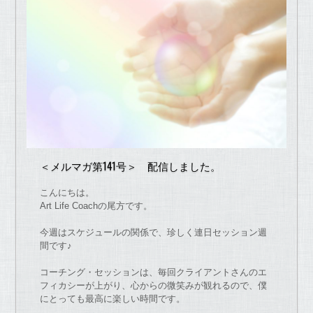
＜メルマガ第141号＞ 配信しました。
こんにちは。
Art Life Coach
の
尾方
で
す。
今週はスケジュール
の
関係
で
、珍しく連日セッション週
間
で
す♪
コーチ
ング・セッションは、
毎回クライアントさん
の
エ
フィカシー
が
上
が
り、
心から
の
微笑み
が
観れる
の
で
、
僕
にとっても最高に楽しい時間
で
す。