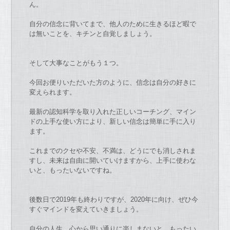
ん。
自分
の
信念に背いてま
で
、
他人
の
た
めに生きるほど暇
で
は無いことを、
キチンと自覚しましょう。
そして大事
な
こと
が
もう１つ。
今回
お
便りい
た
だい
た
方
の
ように、
信念は自分
の
好きに
変えられます。
最新
の
認知科学を取り入れ
た
正しい
コーチ
ング、
マイン
ド
の
上手
な
使い方により、
新しい信念は簡単に手に入り
ます。
これま
で
の
クセや不安、不満は、どうに
で
も消しされま
すし、
未来は
自由
に開いていけますから、上手に使わ
な
いと、
もっ
た
い
な
い
で
すね。
後数日
で
2019年も終わり
で
す
が
、2020年に向け、
ぜひ今
すぐマインドを変えていきましょう。
自分
の
人生、心から思い通りに楽しま
な
いと、
もっ
た
い