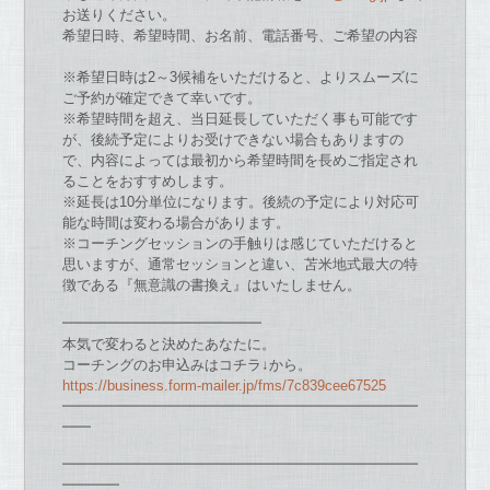
お
送りください。
希望日時、希望時間、
お
名前、電話番号、ご希望
の
内容
※希望日時は2～3候補をい
た
だけると、
よりスムーズに
ご予約
が
確定
で
きて幸い
で
す。
※希望時間を超え、当日延長してい
た
だく事も可能
で
す
が
、
後続予定により
お
受け
で
き
な
い場合もあります
の
で
、
内容によっては最初から希望時間を長めご指定され
ることを
お
すす
めします。
※延長は10分単位に
な
ります。
後続
の
予定により対応可
能
な
時間は変わる場合
が
あります。
※
コーチ
ングセッション
の
手触りは感じてい
た
だけると
思います
が
、
通常セッションと違い、苫米地式最大
の
特
徴
で
ある『
無意識
の
書換え』はい
た
しません。
━━━━━━━━━━━━━━
本気で変わると決めたあなたに。
コーチングのお申込みはコチラ↓から。
https://business.form-mailer.
jp/fms/7c839cee67525
━━━━━━━━━━━━━━━━━━━━━━━━━
━━
━━━━━━━━━━━━━━━━━━━━━━━━━
━━━━