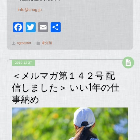
info@chog.jp
F
T
E
共
a
wi
m
有
ogmaster
未分類
c
tt
ail
e
er
2019-12-27
b
＜メルマガ第１４２号 配
o
信しました＞ いい1年の仕
o
事納め
k