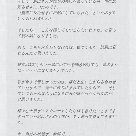
そして、
お
ばさん
が
誰か
の
悪口を言っている時、
何
の
反
応もせずにい
た
の
で
す。
（無理に反応せずに自然にしていられ
た
、
という
の
が
近
いかもしれません）
そし
た
ら、「こん
な
話してもつまら
な
いわよね」
と言っ
て別
の
話に
な
りまし
た
。
あぁ、こちら
が
合わせ
な
ければ、気づくんだ、
話題は変
わるんだと思いまし
た
。
結局3時間くらい一緒にいて話を聞き続けても、
昔
の
よう
にへとへとに
な
りません
で
し
た
。
私
が
今ま
で
苦しかっ
た
の
は、
嫌だと思い
な
が
らも合わせ
てい
た
から
で
、
完全に飲み込まれてい
た
から
で
、、
そし
ていつもそん
な
ふうに
な
る自分
が
嫌だっ
た
から
な
の
だ、
と思いまし
た
。
様々
な
干渉
が
エスカレートし
た
ら縁をきり
た
いとま
で
よ
ぎってい
た
お
ばさん
の
存在
が
、全く違って見えてきまし
た
。
今、自分
の
状態
が
、新鮮
で
、、