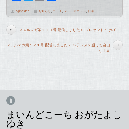
a
wi
m
有
ogmaster
お知らせ
,
コーチ
,
メールマガジン
,
日常
c
tt
ail
e
er
«
＜メルマガ第１１９号 配信しました＞ プレゼント・その1
b
o
»
＜メルマガ第１２１号 配信しました＞ バランスを崩して自由
o
な世界
k
まいんどこーち おがたよし
ゆき