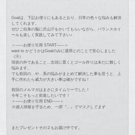
Goalは、下記お便りにもあるとおり、日常の色々な悩みも解決
してくれます。
ぜひご自身の脳に沢山汗をかいてもらいながら、バランスホイ
ールも楽しく実践してみて下さい♪
＜——お便り引用 START——＞
want to かどうかはGoalのみに適用とのことで安心しました
（汗）
現状の外であること…念頭に置くとゴール作りは未だに難しく
悩みます。
でも前回の…や…系の悩みがまとめて解決した事を思うと、上
手に作れたら威力が大きい事は確かですね！
前回のメルマガはまさにタイムリーでした！
今年こそもっと前進したいです！
＜——お便り引用 END——＞
※個人情報を守るため、一部『…』でマスクしてます
またプレゼントその２もお届け中です。