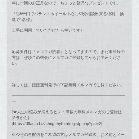
年に一回のお正月なので、ちょっと贅沢なプレゼントです。
『◎5千円でバランスホイール中心に60分相談出来る権利 – 抽
選で1名様』
上手に利用していただけたら幸いです♪
応募要件は『メルマガ読者』となってますので、まだ未登録の
方は、ぜひこの機会にメルマガに登録してからお申込くださ
い。
詳しくは、ほぼ週刊発行の下記無料メルマガでご覧ください。
━━━━━━━━━━━━━━━━━━━━━━━━━━━━
━
[★人生の悩みが消えるヒント満載の無料メルマガのご登録はコ
チラから]
[https://39auto.biz/chog-rhythm/registp.php?pid=2]
※今号の再配信をご希望の方はメルマガ登録後、お名前とメー