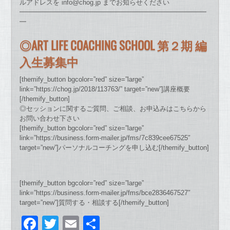
ルアドレスを info@chog.jp までお知らせください
━━━━━━━━━━━━━━━━━━━━━━━━━━━━
━
◎ART LIFE COACHING SCHOOL 第２期 編
入生募集中
[themify_button bgcolor=”red” size=”large”
link=”https://chog.jp/2018/113763/” target=”new”]講座概要
[/themify_button]
◎セッションに関するご質問、ご相談、お申込みはこちらから
お問い合わせ下さい
[themify_button bgcolor=”red” size=”large”
link=”https://business.form-mailer.jp/fms/7c839cee67525″
target=”new”]パーソナルコーチングを申し込む[/themify_button]
[themify_button bgcolor=”red” size=”large”
link=”https://business.form-mailer.jp/fms/bce2836467527″
target=”new”]質問する・相談する[/themify_button]
F
T
E
共