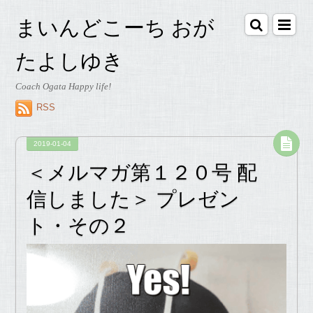
まいんどこーち おが
たよしゆき
Coach Ogata Happy life!
RSS
2019-01-04
＜メルマガ第１２０号 配
信しました＞ プレゼン
ト・その２