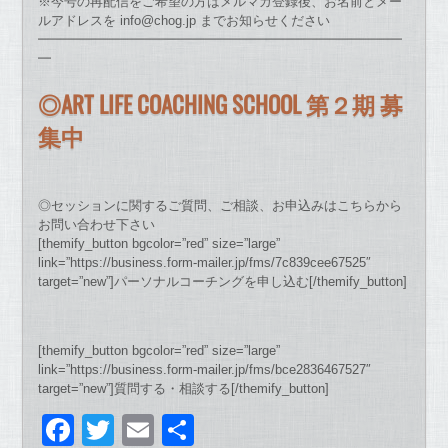
※今号の再配信をご希望の方はメルマガ登録後、お名前とメー
ルアドレスを info@chog.jp までお知らせください
━━━━━━━━━━━━━━━━━━━━━━━━━━━━
━
◎ART LIFE COACHING SCHOOL 第２期 募
集中
◎セッションに関するご質問、ご相談、お申込みはこちらから
お問い合わせ下さい
[themify_button bgcolor=”red” size=”large”
link=”https://business.form-mailer.jp/fms/7c839cee67525″
target=”new”]パーソナルコーチングを申し込む[/themify_button]
[themify_button bgcolor=”red” size=”large”
link=”https://business.form-mailer.jp/fms/bce2836467527″
target=”new”]質問する・相談する[/themify_button]
F
T
E
共