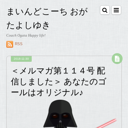
まいんどこーち おが
たよしゆき
Coach Ogata Happy life!
RSS
2018-11-30
＜メルマガ第１１４号 配
信しました＞ あなたのゴ
ールはオリジナル♪