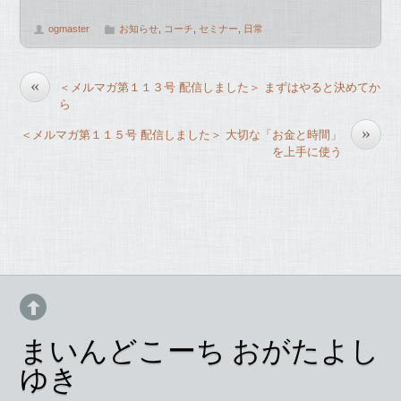
a
wi
m
有
ogmaster
お知らせ
,
コーチ
,
セミナー
,
日常
c
tt
ail
e
er
«
＜メルマガ第１１３号 配信しました＞ まずはやると決めてか
b
ら
o
»
＜メルマガ第１１５号 配信しました＞ 大切な「お金と時間」
o
を上手に使う
k
まいんどこーち おがたよし
ゆき