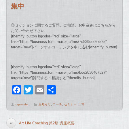
集中
◎セッションに関するご質問、ご相談、お申込みはこちらから
お問い合わせ下さい
[themify_button bgcolor=”red” size=”large”
link=”https://business.form-mailer.jp/fms/7c839cee67525″
target=”new”]パーソナルコーチングを申し込む[/themify_button]
[themify_button bgcolor=”red” size=”large”
link=”https://business.form-mailer.jp/fms/bce2836467527″
target=”new”]質問する・相談する[/themify_button]
F
T
E
共
a
wi
m
有
ogmaster
お知らせ
,
コーチ
,
セミナー
,
日常
c
tt
ail
e
er
«
Art Life Coaching 第2期 講座概要
b