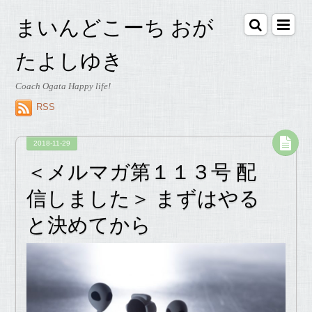
まいんどこーち おが
たよしゆき
Coach Ogata Happy life!
RSS
2018-11-29
＜メルマガ第１１３号 配
信しました＞ まずはやる
と決めてから