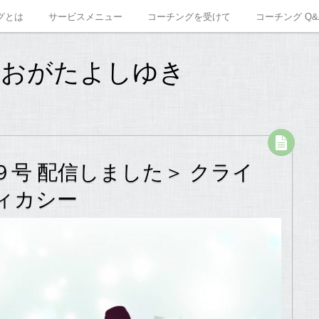
グとは
サービスメニュー
コーチングを受けて
コーチング Q&
 おがたよしゆき
号 配信しました＞ クライ
ィカシー