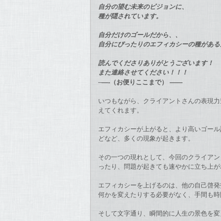
自分の望む未来のビジョンに、
種が隠されています。
自分だけのゴールだから、、
自分にぴったりのエフィカシーの種がある
読んでくださりありがとうございます！
また連絡させてください！！！
–
—-（お便りここまで） ——
いつもながら、クライアントさんの表現力
えてくれます。
エフィカシーが上がると、より高いゴール
どなど、
多くの現象が起きます。
その一つの現れとして、
今回のクライアン
ったり、
問題が起きても速やかに立ち上
エフィカシーを上げるのは、他の自己啓発
何かを変えたりする必要がなく、
手間も時
そして文字通り、
瞬間的に人生の景色を変