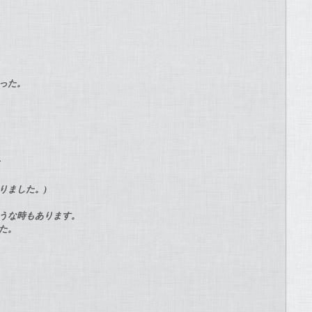
かった。
と
りました。)
そうな時もあります。
した。