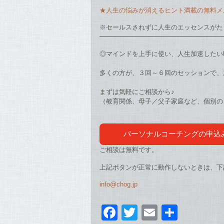
★人生の悩みが消えるヒント満載の無料メ
※セールスされずに人生のエッセンスがた
━━━━━━━━━━━━━━━━━━━
◎マインドを上手に使い、人生加速したい
多くの方が、３回～６回のセッションで、
まずは気軽にご相談から♪
（教育関係、母子／父子家庭など、
個別の
パーソナルコーチングの申込
ご相談は無料です。
上記ボタンが正常に動作しないときは、下
info@chog.jp
F
T
E
共