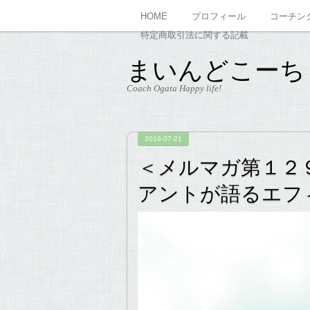
HOME
プロフィール
コーチン
特定商取引法に関する記載
まいんどこーち
Coach Ogata Happy life!
2019-07-21
＜メルマガ第１２９
アントが語るエフ