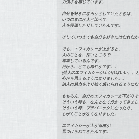
力強さを感じています。
自分を好きになろうとしていたときは、
いつのまにか人と比べて、
人を評価したりしていたんです。
そしていつまでも自分を好きにはなれな
でも、エフィカシーが上がると、
人のことを、深いところで
尊重しているんです。
だから、とても穏やかです。。
(他人のエフィカシーが上がればいい、、
心から思えるようになりました。。
他人の魅力をより強く感じられるようにな
もちろん、自分のエフィカシーが下がり
そういう時も、なんとなく分かってきま
そういう時、プチパニックになったり、
もがくことがなくなりました。
エフィカシーが上がる種が、
見つけられてきたんです。