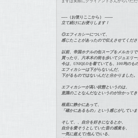
まずは実際にクライアントさんからいただ
—–（お便りここから） ——
立て続けにお便りします！
◎エフィカシーについて、
感じたことがあったので伝えさせてくだ
以前、帝国ホテルの缶スープをメルカリ
買ったり、
六本木の街を歩いてジュエリー
今は、UNIQLOを着ていても、100均の
エフィカシーは下がらないんだ、
下がるものではないんだと分かりました
エフィカシーが高い状態というのは、
意識のことなんだなというのが分かって
根底に静かにあって、
「確かにあるもの」という感じがしてい
そして、、自分を好きになるとか、
自分を愛そうとしていた昔の感覚を、
一気に超えて(包んで)いる、