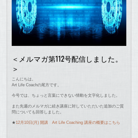
＜メルマガ第112号配信しました。
＞
こんにちは。
Art Life Coachの尾方です。
今号では、ちょっと言葉にできない情動を文字化しました。
また先週のメルマガに続き講座に対して
いただいた追加のご質
問についても回答しました。
★
12月10日(月) 開講 Art Life Coaching 講座の概要はこちら