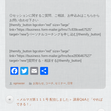
◎セッションに関するご質問、ご相談、お申込みはこちらから
お問い合わせ下さい
[themify_button bgcolor=”red” size=”large”
link=”https://business.form-mailer.jp/fms/7c839cee67525″
target=”new”]パーソナルコーチングを申し込む[/themify_button]
[themify_button bgcolor=”red” size=”large”
link=”https://business.form-mailer.jp/fms/bce2836467527″
target=”new”]質問する・相談する[/themify_button]
F
T
E
共
a
wi
m
有
ogmaster
お知らせ
,
コーチ
,
セミナー
,
日常
c
tt
ail
e
er
«
＜メルマガ第１１１号 配信しました＞ 講座Q&Aと「やれば
b
できる！」
o