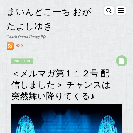
まいんどこーち おが
たよしゆき
Coach Ogata Happy life!
RSS
2018-11-18
＜メルマガ第１１２号 配
信しました＞ チャンスは
突然舞い降りてくる♪