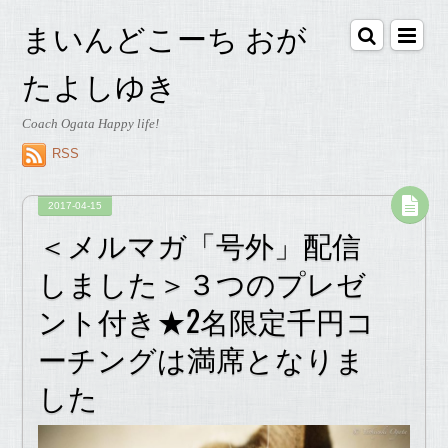
まいんどこーち おが
たよしゆき
Coach Ogata Happy life!
RSS
2017-04-15
＜メルマガ「号外」配信
しました＞３つのプレゼ
ント付き★2名限定千円コ
ーチングは満席となりま
した