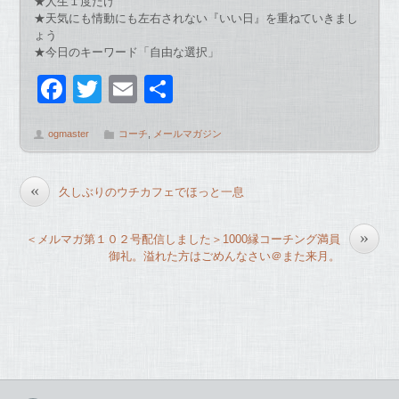
★人生１度だけ
★天気にも情動にも左右されない『いい日』を重ねていきまし
ょう
★今日のキーワード「自由な選択」
F
T
E
共
a
wi
m
有
ogmaster
コーチ
,
メールマガジン
c
tt
ail
e
er
«
久しぶりのウチカフェでほっと一息
b
o
»
＜メルマガ第１０２号配信しました＞1000縁コーチング満員
o
御礼。溢れた方はごめんなさい＠また来月。
k