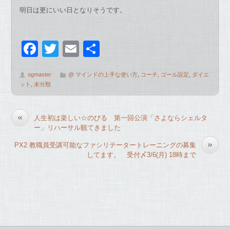
明日は更にいい日となりそうです。
F
T
E
共
a
wi
m
有
ogmaster
@ マインドの上手な使い方
,
コーチ
,
ゴール設定
,
ダイエ
c
tt
ail
ット
,
未分類
e
er
b
«
人生初は楽しい☆のびる 第一回公演「さよならシェルタ
o
ー」リハーサル観てきました
o
»
PX2 教職員受講可能なファシリテータートレーニングの募集
してます。 受付〆3/6(月) 18時まで
k