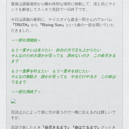
最後は講義場所から離れ特別な場所に移動して、涙と共にマイ
ンドを解放してスッキリ笑顔で一日終了です。
今日は講義の最初に、ナイスガイな森圭一郎さんのアルバム
『TRUTH』
から
『Rising Sun』
という曲の一節を聞いていた
だきました。
＜一部引用開始＞
もう一度オレは走りたい 自分の力で立ち上がりたい
そんなのだめさ誰かが言っても 諦めないのさ この命尽きる
まで
もう一度夢を叶えたい もう一度今を信じたい
そんなの無駄さ 誰かが言っても やるだけやるさ この命は
てるまで
＜一部引用終了＞
言語は人によって感じ方が違うので一概に伝えるのは難しいで
すが、
言語で表したとき
『命尽きるまで』『命はてるまで』
グッとき