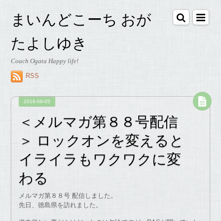
まいんどこーち おが
たよしゆき
Coach Ogata Happy life!
RSS
2016-08-05
＜メルマガ第８８号配信
＞ ロックオンを変えると
イライラもワクワクに変
わる
メルマガ第８８号 配信しました。
先日、徳島県を訪れました。