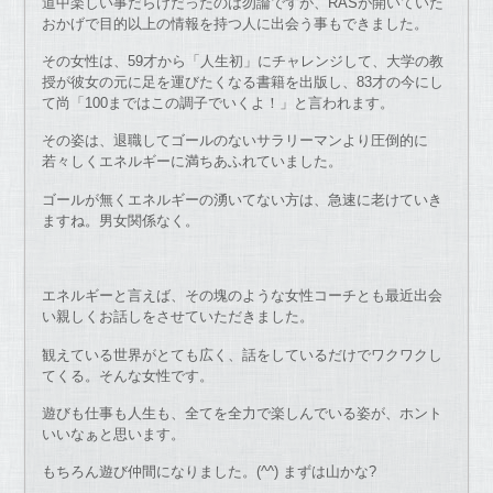
道中楽しい事だらけだったのは勿論ですが、RASが開いていた
おかげで目的以上の情報を持つ人に出会う事もできました。
その女性は、59才から「人生初」にチャレンジして、大学の教
授が彼女の元に足を運びたくなる書籍を出版し、83才の今にし
て尚「100まではこの調子でいくよ！」と言われます。
その姿は、退職してゴールのないサラリーマンより圧倒的に
若々しくエネルギーに満ちあふれていました。
ゴールが無くエネルギーの湧いてない方は、急速に老けていき
ますね。男女関係なく。
エネルギーと言えば、その塊のような女性コーチとも最近出会
い親しくお話しをさせていただきました。
観えている世界がとても広く、話をしているだけでワクワクし
てくる。そんな女性です。
遊びも仕事も人生も、全てを全力で楽しんでいる姿が、ホント
いいなぁと思います。
もちろん遊び仲間になりました。(^^) まずは山かな?