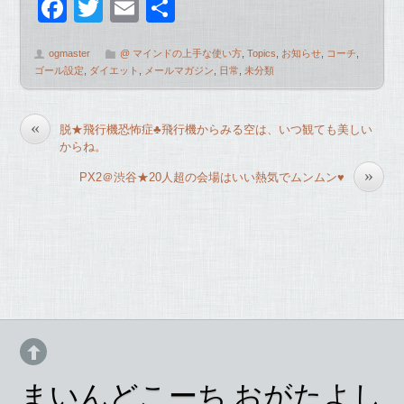
F
T
E
共
a
wi
m
有
ogmaster
@ マインドの上手な使い方
,
Topics
,
お知らせ
,
コーチ
,
c
tt
ail
ゴール設定
,
ダイエット
,
メールマガジン
,
日常
,
未分類
e
er
b
«
脱★飛行機恐怖症♣飛行機からみる空は、いつ観ても美しい
o
からね。
o
»
PX2＠渋谷★20人超の会場はいい熱気でムンムン♥
k
まいんどこーち おがたよし