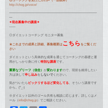
◎コーチングを受けた方の声（一部抜粋）
http://chog.jp/voice/
━━━━━━━━━━━━━━━━━━━━━━━━━━━━
━
✦現在募集中の講座✦
——
◎ダイエットコーチング モニター募集
こちら
★これまでの成果と詳細、募集概要は
をご覧くだ
さい
ダイエットという具体的な成果を通じてコーチングの基礎と運
用がしっかり身に付
く
特別な講座
です。
重要なブリーフ（信念）
が
変わります
ので、現状を維持したい
方は決して
申し込み
を
しないで
ください。
気がついたら
ビックリするほど変化してる
。
そういう講座です
から。(^_-)
※ダイエット以外のゴール共有も相談に応じます。
詳しくはメ
ール（
info@chog.jp
）でご相談ください。