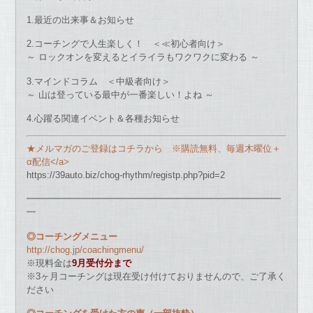
1.最近の出来事＆お知らせ
2.コーチングで人生楽しく！ ＜≪初心者向け＞
～ ロックオンを変えるとイライラもワクワクに変わる ～
3.マインドコラム ＜中級者向け＞
～ 山は登っている最中が一番楽しい！よね ～
4.心躍る関連イベント＆各種お知らせ
★メルマガのご登録はコチラから ※購読無料、毎週木曜位＋
α配信</a>
https://39auto.biz/chog-rhythm/registp.php?pid=2
━━━━━━━━━━━━━━━━━━━━━━━━━━━━
━
◎コーチングメニュー
http://chog.jp/coachingmenu/
※現料金は
9月受付分まで
※3ヶ月コーチングは現在受け付けておりませんので、ご了承く
ださい