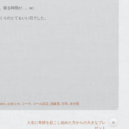
。寝る時間が…。w）
くりのとてもいい日でした。
pics
,
お知らせ
,
コーチ
,
ゴール設定
,
抽象度
,
日常
,
未分類
»
人生に奇跡を起こし始めた方からの大きなプレ
ゼント