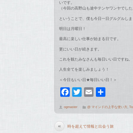
いです。
（今回の高野山も途中テンヤワンヤでした
ということで、僕も今日一日グルグルしま
明日は月曜日！
最高に楽しい仕事が始まる日です。
更にいい日が続きます。
これを観たみなさんも毎日いい日ですね。
人生全てを楽しみましょう！
＜今日もいい日★毎日いい日！＞
F
T
E
共
a
wi
m
有
ogmaster
@ マインドの上手な使い方
,
To
c
tt
ail
e
er
«
時を超えて情報と出会う旅
b