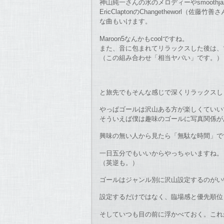
神山純一さんの水のメロディーやsmoothjaz
EricClaptonのChangetheworl
な曲もいけます。
Maroon5なんかもcoolですね。
また、音に包まれてリラックスした後は、
（この組み合わせ「相当ヤバい」です。）
と旅先でもそんな感じで深くリラックスし
やっぱゴールは沢山ある方が楽しくていい
そういえば僕は趣味のゴールに写真関係が
興味の無い人から見たら「無駄な時間」で
一日五分でもいいからやっちゃいますね。
（英逆も。）
ゴールはジャンル別に沢山設定するのがい
設定するだけではなく、臨場感と優先順位
そしていつも目の前に浮かべておく。これ