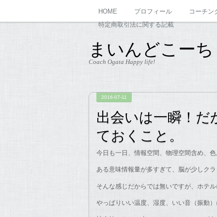
HOME
プロフィール
コーチン
特定商取引法に関する記載
まいんどこーち
Coach Ogata Happy life!
2016-07-11
出会いは一瞬！だ
ておくこと。
今日も一日、情報空間、物理空間含め、色
ある意味情報量が多すぎて、脳が少しクラ
そんな感じだからでは無いですが、ホテル
やっぱりいい温度、湿度、いい音（振動）