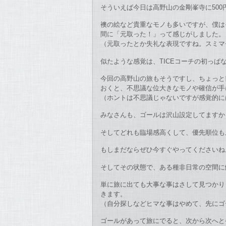
そういえば今日は高野山の金剛峯寺に500
襖の絵など貴重なモノも多いですが、僕は
間に「元取った！」って感じがしました。
（元取ったとか失礼な表現ですね。スミマ
似たような感覚は、TICEコーチの初っ
今回の高野山の旅もそうですし、ちょっと
おくと、不思議な位大きなモノや確信が手
（ホントは不思議じゃないですが感覚的には
みなさんも、ゴールは沢山設定してますか
そしてどれも臨場感高くして、優先順位も
もしまだならぜひ今すぐやってくださいね
そしてその状態で、ある種非日常の空間に
単に旅に出ても大事な事はさして見つかり
きます。
（自分探しなどヒマな事はやめて、先にゴ
ゴールがあって旅にでると、次から次へと