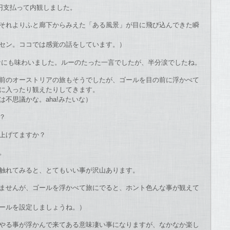
円支払って内観しました。
それよりふと廊下からみえた「ある風景」が目に飛び込んできた瞬
セン。ココでは感覚の話をしています。）
ぱなにも味わいました。ルーのたった一言でしたが、半分涙でしたね。
前のオーストリアの旅もそうでしたが、ゴールを目の前に浮かべて
に入ったり観えたりしてきます。
不思議かな。aha!みたいな）
？
上げてますか？
。
触れてみると、とてもいい事が沢山あります。
ませんが、ゴールを浮かべて旅にでると、ホント色んな事が観えて
ールを設定しましょうね。）
やる事が浮かんで来てある意味凄い事になりますが、なかなか楽し