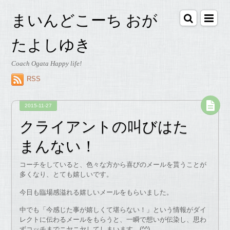
まいんどこーち おが
たよしゆき
Coach Ogata Happy life!
RSS
2015-11-27
クライアントの叫びはた
まんない！
コーチをしていると、色々な方から喜びのメールを貰うことが
多くなり、とても嬉しいです。
今日も臨場感溢れる嬉しいメールをもらいました。
中でも「今感じた事が嬉しくて堪らない！」という情報がダイ
レクトに伝わるメールをもらうと、一瞬で想いが伝染し、思わ
ずコッチまでニヤニヤしてしまいます。(^^)