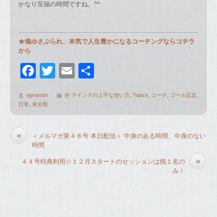
かなり至福の時間ですね。^^
★魂ゆさぶられ、本気で人生豊かになるコーチングならコチラ
から
F
T
E
共
a
wi
m
有
ogmaster
@ マインドの上手な使い方
,
Topics
,
コーチ
,
ゴール設定
,
c
tt
ail
日常
,
未分類
e
er
b
«
＜メルマガ第４８号 本日配信＞ 中身のある時間、中身のない
o
時間
o
»
４４号特典利用☆１２月スタートのセッションは残１名の
み！
k