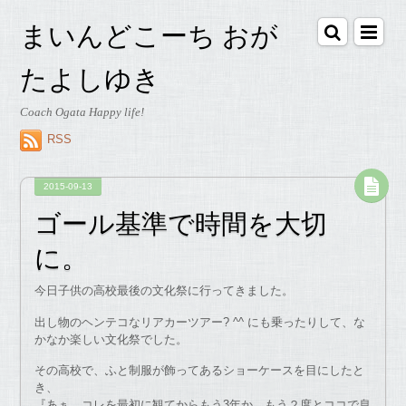
まいんどこーち おが
たよしゆき
Coach Ogata Happy life!
RSS
2015-09-13
ゴール基準で時間を大切
に。
今日子供の高校最後の文化祭に行ってきました。
出し物のヘンテコなリアカーツアー? ^^ にも乗ったりして、な
かなか楽しい文化祭でした。
その高校で、ふと制服が飾ってあるショーケースを目にしたと
き、
『あぁ、コレを最初に観てからもう3年か。もう２度とココで息