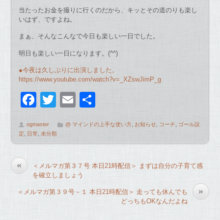
当たったお金を撮りに行くのだから、キッとその道のりも楽し
いはず、ですよね。
まぁ、そんなこんなで今日も楽しい一日でした。
明日も楽しい一日になります。(^^)
●今夜は久しぶりに出演しました。
https://www.youtube.com/watch?v=_XZswJimP_g
F
T
E
共
a
wi
m
有
ogmaster
@ マインドの上手な使い方
,
お知らせ
,
コーチ
,
ゴール設
c
tt
ail
定
,
日常
,
未分類
e
er
b
«
＜メルマガ第３７号 本日21時配信＞ まずは自分の子育て感
o
を確立しましょう
o
»
＜メルマガ第３９号－１ 本日21時配信＞ 走っても休んでも
どっちもOKなんだよね
k