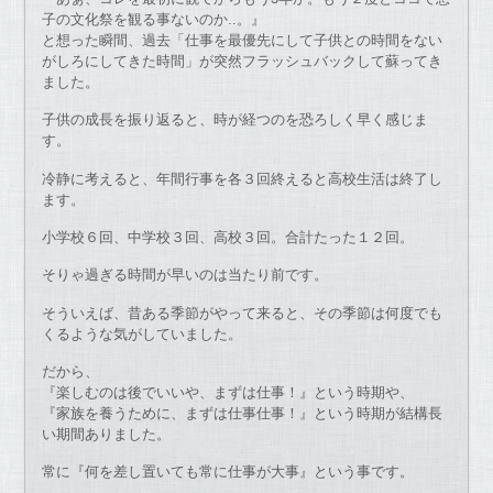
子の文化祭を観る事ないのか..。』
と想った瞬間、過去「仕事を最優先にして子供との時間をない
がしろにしてきた時間」が突然フラッシュバックして蘇ってき
ました。
子供の成長を振り返ると、時が経つのを恐ろしく早く感じま
す。
冷静に考えると、年間行事を各３回終えると高校生活は終了し
ます。
小学校６回、中学校３回、高校３回。合計たった１２回。
そりゃ過ぎる時間が早いのは当たり前です。
そういえば、昔ある季節がやって来ると、その季節は何度でも
くるような気がしていました。
だから、
『楽しむのは後でいいや、まずは仕事！』という時期や、
『家族を養うために、まずは仕事仕事！』という時期が結構長
い期間ありました。
常に『何を差し置いても常に仕事が大事』という事です。