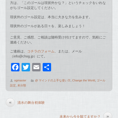
方は、「このゴールは現状外かな？」というチェックをいれな
がらゴール設定してください。
現状外のゴール設定は、本当に大きな力を生みます。
現状外のゴールがある日々を、楽しみましょう！
ご意見、ご感想、ご相談は随時受け付けてますので、気軽にご
連絡ください。
ご連絡は、
コチラのフォーム
、または、メール
（
info@chog.jp）
にて。
F
T
E
共
a
wi
m
有
ogmaster
@ マインドの上手な使い方
,
Change the World
,
ゴール
c
tt
ail
設定
,
未分類
e
er
b
«
清水の舞台初体験
o
o
»
未来から今を観てますか？