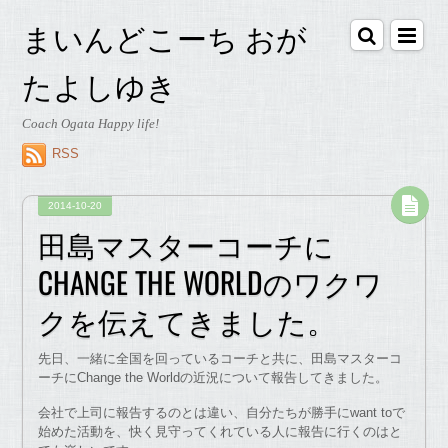
まいんどこーち おが
たよしゆき
Coach Ogata Happy life!
RSS
2014-10-20
田島マスターコーチに
CHANGE THE WORLDのワクワ
クを伝えてきました。
先日、一緒に全国を回っているコーチと共に、田島マスターコ
ーチにChange the Worldの近況について報告してきました。
会社で上司に報告するのとは違い、自分たちが勝手にwant toで
始めた活動を、快く見守ってくれている人に報告に行くのはと