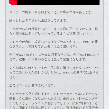
セミナーの開催に至る前までには、沢山の準備があります。
細々としたタスクも沢山登場してきます。
これがやらされ仕事だったら、きっと目の下にクマができて恐
らく糖中毒にドップリハマっているような状態でしょう。
でも自分が自由に設定した大きなゴールへ向けて、それに必要
なタスクとして降りてきたモノは全く違います。
全てがwant toです。ゴールに必要なモノは、全てwant toになり
ます。結果、それをやることは至って普通になります。
よく勘違いされがちですが、目の前に降りてきたタスクが、や
ってて楽しいとか楽しくないとかは、want toの基準ではありま
せん。
全てはゴールが基準になります。
セミナーでも良く話しますが、もしサッカーでバロンドールを
取るような選手になりたいと思えば、雨の日もトレーニングす
るでしょうし、ランニングもするでしょう。試合の日には、ど
んなに面倒でも現地に行くでしょうし、飛行機嫌いでも飛行機