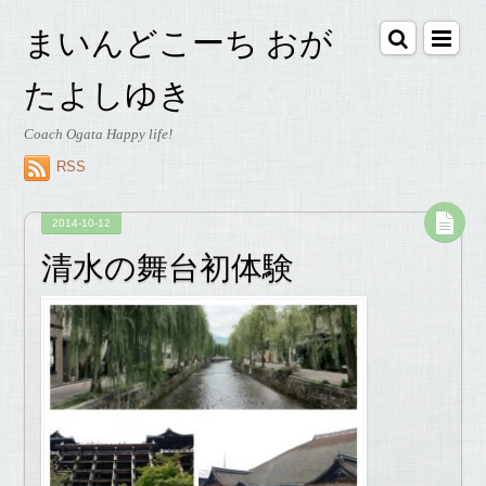
まいんどこーち おが
たよしゆき
Coach Ogata Happy life!
RSS
2014-10-12
清水の舞台初体験