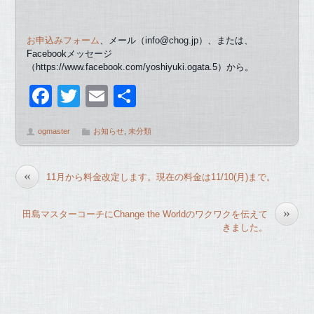
お申込みフォーム
、メール（info@chog.jp）、または、
Facebookメッセージ
（https://www.facebook.com/yoshiyuki.ogata.5）から。
F
T
E
共
a
wi
m
有
ogmaster
お知らせ
,
未分類
c
tt
ail
e
er
«
11月から料金改定します。現在の料金は11/10(月)まで。
b
o
»
田島マスターコーチにChange the Worldのワクワクを伝えて
o
きました。
k