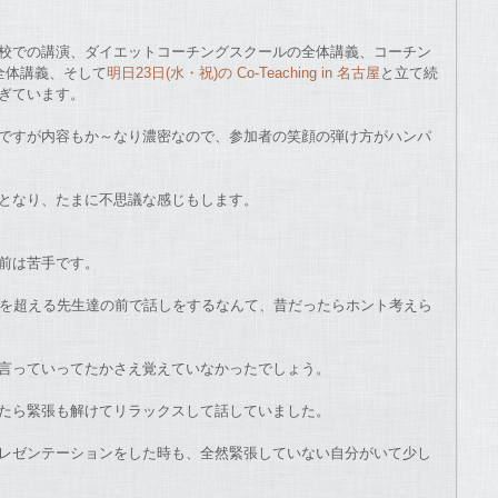
校での講演、ダイエットコーチングスクールの全
体講義、コーチン
全体講義、そして
明日23日(水・祝)の Co-Teaching in 名古屋
と立て続
ぎています。
ですが内容もか～なり濃
密なので、参加者の笑顔の弾け方がハンパ
となり、たまに不思議な感じもします。
前は苦手です。
人を超える先生達の前で
話しをするなんて、昔だったらホント考えら
言っていってたかさえ覚
えていなかったでしょう。
たら緊張も解けてリラッ
クスして話していました。
レゼンテーシ
ョンをした時も、全然緊張していない自分がいて少し