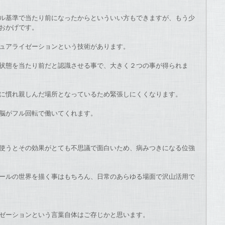
ル基準で当たり前になったからといういい方もできま
すが、もう少
おかげです
。
ュアライゼーションとい
う技術があります。
状態
を当たり前だと認識させる事で、大きく２つの事が得られま
に慣れ親しんだ場所とな
っているため緊張しにくくなります。
脳がフル回転で働いてく
れます。
使うとその効果がとても不思議で面白いため、病み
つきになる位強
ールの世界を描く事はもちろ
ん、日常のあらゆる場面で沢山活用で
ゼーションとい
う言葉自体はご存じかと思います。