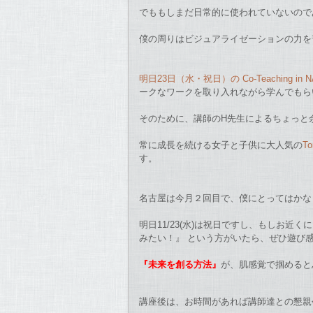
でももしまだ日常的に使われていないので
僕の周りはビジュアライゼーションの力を
明日23日（水・祝日）の Co-Teaching in 
ークなワ
ークを取り入れながら学んでもら
そのために、講師のH先生によるちょっと
常に成長を続ける女子と子供に大人気の
T
す。
名古屋は今月２回目で、僕にとってはかな
明日11/23(水)は祝日ですし、もしお近
みたい！』 という方がいたら、ぜひ遊び
『未来を創る方法』
が、肌感覚で掴めると
講座後は、お時間があれば講師達との懇親