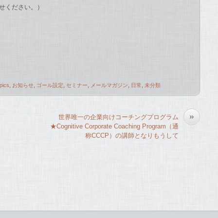
せください。）
pics
,
お知らせ
,
ゴール設定
,
セミナー
,
メールマガジン
,
日常
,
未分類
»
世界唯一の企業向けコーチングプログラム
★Cognitive Corporate Coaching Program（通
称CCCP）の講師となりもうして