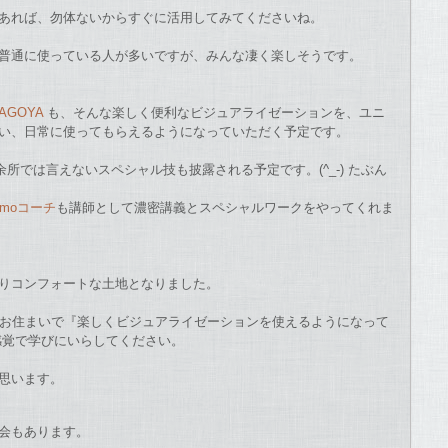
あれば、勿体ないからす
ぐに活用してみてくださいね。
普通に使っている人が多いですが、みんな凄く楽しそうです。
NAGOYA
も、そんな楽しく便利なビジュアライゼーションを、ユニ
い、日常に使ってもらえるように
なっていただく予定です。
余所では言えないスペシャ
ル技も披露される予定です。(^_-) たぶん
omoコーチ
も講師として濃密講義とスペシャルワークをやってくれま
りコンフォートな土地と
なりました。
くにお住まいで『楽しくビジュアライゼ
ーションを使えるようになって
感覚で学びにいらしてください。
思います。
会もあります。