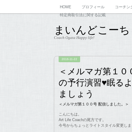
HOME
プロフィール
コーチン
特定商取引法に関する記載
まいんどこーち
Coach Ogata Happy life!
2016-11-22
＜メルマガ第１０
の予行演習♥眠る
ましょう
＜メルマガ第１００号 配信しました。＞
こんにちは。
Art Life Coachの尾方です。
今号からちょっとライトスタイル変更しました