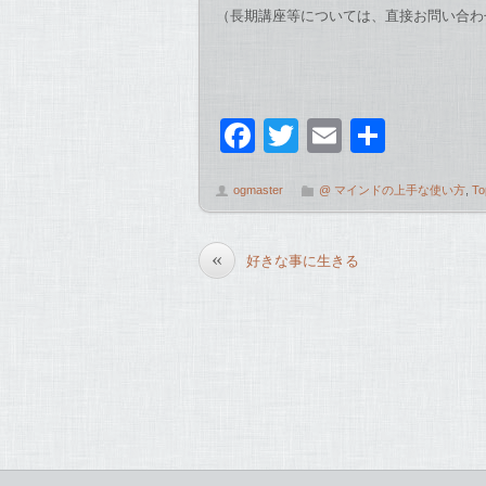
（長期講座等については、直接お問い合わ
F
T
E
共
a
wi
m
有
ogmaster
@ マインドの上手な使い方
,
To
c
tt
ail
e
er
«
好きな事に生きる
b
o
o
k