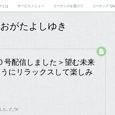
グとは
サービスメニュー
コーチングを受けて
コーチング Q&
 おがたよしゆき
０号配信しました＞望む未来
ようにリラックスして楽しみ
。(^_^)v