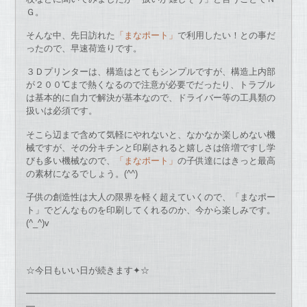
Ｇ。
そんな中、先日訪れた
「まなポート」
で利用したい！との事だ
ったので、早速荷造りです。
３Ｄプリンターは、構造はとてもシンプルですが、構造上内部
が２００℃まで熱くなるので注意が必要でだったり、トラブル
は基本的に自力で解決が基本なので、ドライバー等の工具類の
扱いは必須です。
そこら辺まで含めて気軽にやれないと、なかなか楽しめない機
械ですが、その分キチンと印刷されると嬉しさは倍増ですし学
びも多い機械なので、
「まなポート」
の子供達にはきっと最高
の素材になるでしょう。(^^)
子供の創造性は大人の限界を軽く超えていくので、「まなポー
ト」でどんなものを印刷してくれるのか、今から楽しみです。
(^_^)v
☆今日もいい日が続きます✦☆
━━━━━━━━━━━━━━━━━━━━━━━━━━━━
━