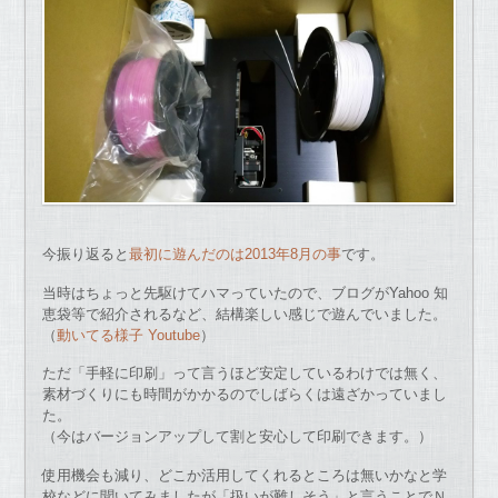
今振り返ると
最初に遊んだのは2013年8月の事
です。
当時はちょっと先駆けてハマっていたので、ブログがYahoo 知
恵袋等で紹介されるなど、結構楽しい感じで遊んでいました。
（
動いてる様子 Youtube
）
ただ「手軽に印刷」って言うほど安定しているわけでは無く、
素材づくりにも時間がかかるのでしばらくは遠ざかっていまし
た。
（今はバージョンアップして割と安心して印刷できます。）
使用機会も減り、どこか活用してくれるところは無いかなと学
校などに聞いてみましたが「扱いが難しそう」と言うことでＮ