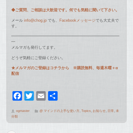
◆ご質問、ご相談は大歓迎です。何でも気軽に聞いて下さい。
メール
info@chog.jp
でも、
Facebookメッセージ
でも大丈夫で
す。
━━━━━━━━━━━━━━━━━━━━━━━━━━━━
━
メルマガも発行してます。
どうぞ気軽にご登録ください。
★メルマガのご登録はコチラから
※購読無料、毎週木曜＋α
配信
F
T
E
共
a
wi
m
有
ogmaster
@ マインドの上手な使い方
,
Topics
,
お知らせ
,
日常
,
未
c
tt
ail
分類
e
er