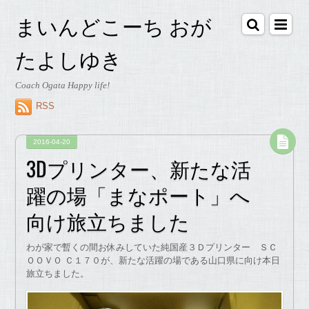
まいんどこーち おが
たよしゆき
Coach Ogata Happy life!
RSS
2016-04-20
3Dプリンター、新たな活
躍の場「まなポート」へ
向け旅立ちました
わが家で暫くの間お休みしていた純国産３Ｄプリンター ＳＣ
ＯＯＶＯ Ｃ１７０が、新たな活躍の場である山口県に向け本日
旅立ちました。