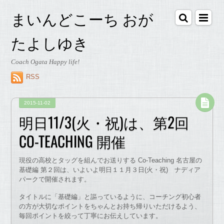
まいんどこーち おが
たよしゆき
Coach Ogata Happy life!
RSS
2015-11-02
明日11/3(火・祝)は、第2回
CO-TEACHING 開催
現役の高校とタッグを組んでお送りする Co-Teaching 名古屋の
基礎編 第２回は、いよいよ明日１１月３日(火・祝) ナディア
パークで開催されます。
タイトルに「基礎編」と謳っているように、コーチング初心者
の方が大切なポイントをちゃんとお持ち帰りいただけるよう、
毎回ポイントを絞って丁寧にお伝えしています。