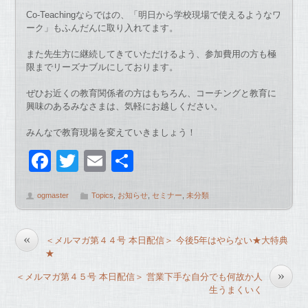
Co-Teachingならではの、「明日から学校現場で使えるようなワ
ーク」もふんだんに取り入れてます。
また先生方に継続してきていただけるよう、参加費用の方も極
限までリーズナブルにしております。
ぜひお近くの教育関係者の方はもちろん、コーチングと教育に
興味のあるみなさまは、気軽にお越しください。
みんなで教育現場を変えていきましょう！
F
T
E
共
a
wi
m
有
ogmaster
Topics
,
お知らせ
,
セミナー
,
未分類
c
tt
ail
e
er
«
＜メルマガ第４４号 本日配信＞ 今後5年はやらない★大特典
b
★
o
»
＜メルマガ第４５号 本日配信＞ 営業下手な自分でも何故か人
o
生うまくいく