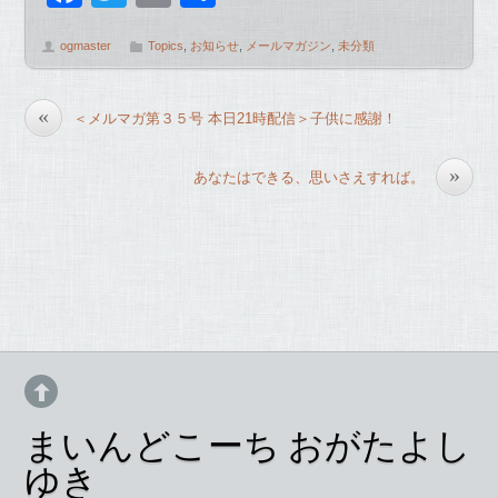
a
wi
m
有
ogmaster
Topics
,
お知らせ
,
メールマガジン
,
未分類
c
tt
ail
e
er
«
＜メルマガ第３５号 本日21時配信＞子供に感謝！
b
o
»
あなたはできる、思いさえすれば。
o
k
まいんどこーち おがたよし
ゆき