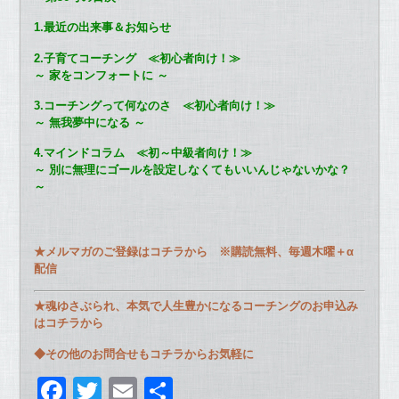
1.最近の出来事＆お知らせ
2.子育てコーチング ≪初心者向け！≫
～ 家をコンフォートに ～
3.コーチングって何なのさ ≪初心者向け！≫
～ 無我夢中になる ～
4.マインドコラム ≪初～中級者向け！≫
～ 別に無理にゴールを設定しなくてもいいんじゃないかな？
～
★メルマガのご登録はコチラから
※購読無料、毎週木曜＋α
配信
★魂ゆさぶられ、本気で人生豊かになるコーチングのお申込み
はコチラから
◆その他のお問合せもコチラからお気軽に
F
T
E
共