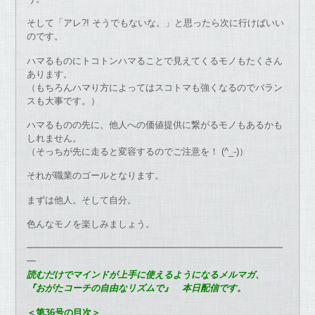
そして「アレ?! そうでもないな。」と思ったら次に行けばいい
のです。
ハマるものにトコトンハマることで見えてくるモノもたくさん
あります。
（もちろんハマり方によってはスコトマも強くなるのでバラン
スも大事です。）
ハマるものの先に、他人への価値提供に繋がるモノもあるかも
しれません。
（そっちが先に走ると変容するのでご注意を！ (^_-)）
それが職業のゴールとなります。
まずは他人。そして自分。
色んなモノを楽しみましょう。
━━━━━━━━━━━━━━━━━━━━━━━━━━━━
━
読むだけでマインドが上手に使えるようになるメルマガ、
『おがたコーチの自由なリズムで』 本日配信です。
＜第36号の目次＞