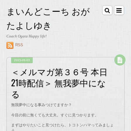
まいんどこーち おが
たよしゆき
Coach Ogata Happy life!
RSS
2015-09-03
＜メルマガ第３６号 本日
21時配信＞ 無我夢中にな
る
無我夢中になる事みつけてますか？
今目の前に無くても大丈夫。すぐに見つかります。
まずはやりたいこと見つけたら、トコトンハマってみましょ
う。