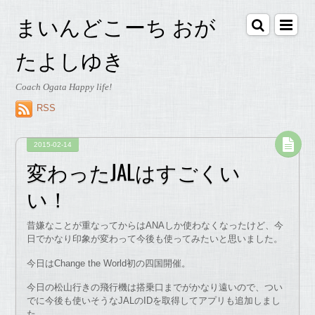
まいんどこーち おが
たよしゆき
Coach Ogata Happy life!
RSS
2015-02-14
変わったJALはすごくい
い！
昔嫌なことが重なってからはANAしか使わなくなったけど、今
日でかなり印象が変わって今後も使ってみたいと思いました。
今日はChange the World初の四国開催。
今日の松山行きの飛行機は搭乗口までがかなり遠いので、つい
でに今後も使いそうなJALのIDを取得してアプリも追加しまし
た。