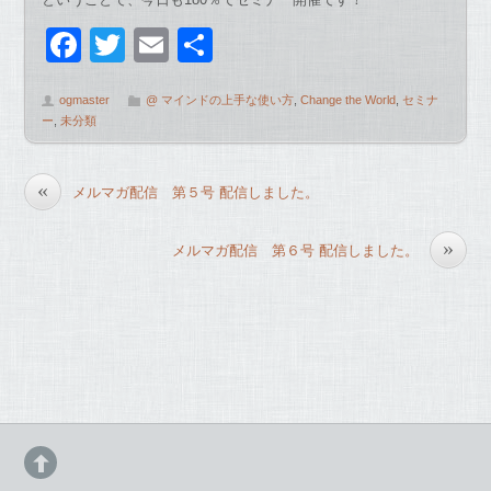
F
T
E
共
a
wi
m
有
ogmaster
@ マインドの上手な使い方
,
Change the World
,
セミナ
c
tt
ail
ー
,
未分類
e
er
b
«
メルマガ配信 第５号 配信しました。
o
o
»
メルマガ配信 第６号 配信しました。
k