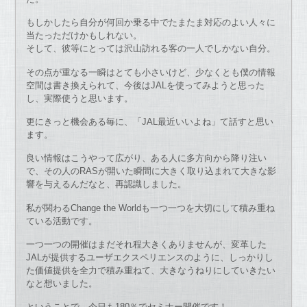
もしかしたら自分が何回か乗る中でたまたま対応のよい人々に
当たっただけかもしれない。
そして、彼等にとっては沢山訪れる客の一人でしかない自分。
その点が重なる一瞬はとても小さいけど、少なくとも僕の情報
空間は書き換えられて、今後はJALを使ってみようと思った
し、実際使うと思います。
更にきっと機会ある毎に、「JAL最近いいよね」て話すと思い
ます。
良い情報はこうやって広がり、ある人に多方向から降り注い
で、その人のRASが開いた瞬間に大きく取り込まれて大きな影
響を与えるんだなと、再認識しました。
私が関わるChange the Worldも一つ一つを大切にして積み重ね
ている活動です。
一つ一つの開催はまだそれ程大きくありませんが、変革した
JALが提供するユーザエクスペリエンスのように、しっかりし
た価値提供を全力で積み重ねて、大きなうねりにしていきたい
なと想いました。
ということで、今日も180％でセミナー開催です！