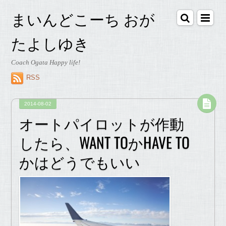
まいんどこーち おが
たよしゆき
Coach Ogata Happy life!
RSS
2014-08-02
オートパイロットが作動
したら、WANT TOかHAVE TO
かはどうでもいい