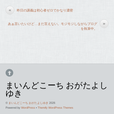
e
er
«
昨日の講義は初心者ゼロでかなり濃密
b
o
»
あぁ言いたいけど…まだ言えない。モジモジしながらブログ
o
を執筆中。
k
まいんどこーち おがたよし
ゆき
©
まいんどこーち おがたよしゆき
2026
Powered by
WordPress
•
Themify WordPress Themes