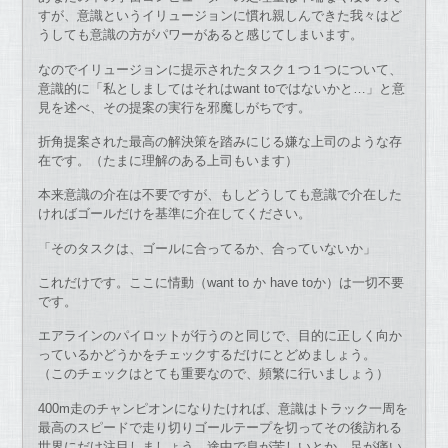
すが、意識というイリュージョンに慣れ親しんできた我々はど
うしても意識の方がパワーがあると感じてしまいます。
なのでイリュージョンに提示されたタスク１つ１つについて、
意識的に「私としましてはそれはwant toではないかと…」と意
見を述べ、その提案の実行を邪魔しがちです。
折角提案された最高の解決策を踏みにじる嫌な上司のような存
在です。（たまに理解のある上司もいます）
本来意識の介在は不要ですが、もしどうしても意識で介在した
ければゴールだけを基準に介在してください。
「そのタスクは、ゴールに合ってるか、合っていないか」
これだけです。ここに情動（want to か have toか）は一切不要
です。
エアラインのパイロットが行うのと同じで、目的に正しく向か
っているかどうかをチェックするだけにとどめましょう。
（このチェックはとても重要なので、頻繁に行いましょう）
400m走のチャンピオンになりたければ、意識はトラック一周を
最高のスピードで走り切りゴールテープを切ってその後訪れる
世界にだけ注目しましょう。途中で息が苦しいとか、足が痛い