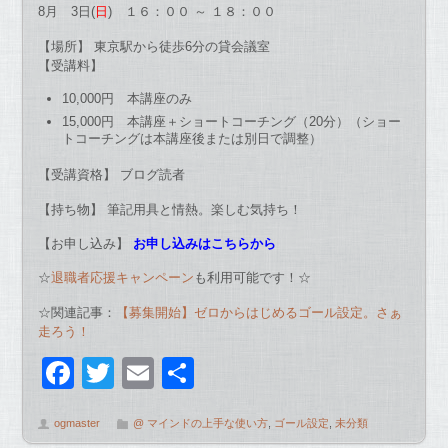
8月 3日(
日
) １６：００ ～ １８：００
【場所】 東京駅から徒歩6分の貸会議室
【受講料】
10,000円 本講座のみ
15,000円 本講座＋ショートコーチング（20分）（ショー
トコーチングは本講座後または別日で調整）
【受講資格】 ブログ読者
【持ち物】 筆記用具と情熱。楽しむ気持ち！
【お申し込み】
お申し込みはこちらから
☆
退職者応援キャンペーン
も利用可能です！☆
☆関連記事：
【募集開始】ゼロからはじめるゴール設定。さぁ
走ろう！
F
T
E
共
a
wi
m
有
ogmaster
@ マインドの上手な使い方
,
ゴール設定
,
未分類
c
tt
ail