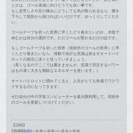
とかは、ゴール達成に向けどうでも良い事です。
もし息苦しさや足の痛みにどうしても気が取られるなら、腰を
下ろして競技から抜ければいいだけです。ゆっくりしてくださ
い。
ゴールテープを切った世界に早くたどり着きたいのか、木陰で
休むかは自分の選択です。ただゴールが変わるだけの話です。
もしゴールテープを切った世界（現状外のゴールの世界）に早
くたどり着きたいなら、情動で余計な意識は挟まずオートパイ
ロットの指示に淡々と従っていきましょう。
（長くなるのでここでは書きませんが、意識で否定するパワー
はもの凄く大きな無駄なエネルギーを使います。）
オートパイロットに慣れてくると、人生がとても快適でワクワ
クするものになってきます。
ぜひ自分の中の宇宙コンピューターを最大限利用して、現状外
のゴールを更新しつづけてください。
【日時】
7月30日(
水
) １９：００ ～ ２１：００