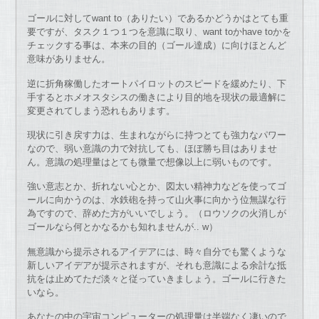
ゴールに対してwant to（ありたい）であるかどうかはとても重
要ですが、タスク１つ１つを意識に取り、want toかhave toかを
チェックする事は、本来の目的（ゴール達成）に向けほとんど
意味がありません。
逆に折角稼働したオートパイロットのスピードを緩めたり、下
手するとホメオスタシスの働きにより目的地を現状の最適解に
変更されてしまう恐れもあります。
現状に引き戻す力は、生まれながらに持つとても強力なパワー
なので、弱い意識の力で対抗しても、ほぼ勝ち目はありませ
ん。意識の処理量はとても微量で想像以上に弱いものです。
強い意志とか、折れない心とか、図太い精神力などを使ってゴ
ールに向かうのは、水鉄砲を持って山火事に向かう位無謀な行
為ですので、辞めた方がいいでしょう。（ロウソクの火消しが
ゴールなら何とかなるかも知れませんが.. w）
無意識から提示されるアイデアには、時々自分でも驚くような
新しいアイデアが提示されますが、それも意識による余計な抵
抗をは止めてただ淡々と従っていきましょう。ゴールに行きた
いなら。
あなたの中の宇宙コンピューターの処理量は半端なく凄いので