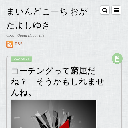
まいんどこーち おが
たよしゆき
Coach Ogata Happy life!
RSS
2014-06-04
コーチングって窮屈だ
ね？ そうかもしれませ
んね。