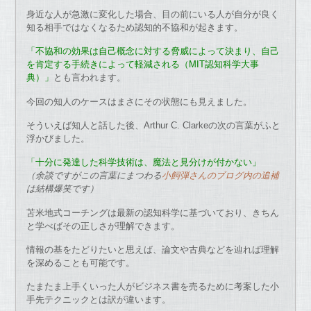
身近な人が急激に変化した場合、目の前にいる人が自分が良く
知る相手ではなくなるため認知的不協和が起きます。
「不協和の効果は自己概念に対する脅威によって決まり、自己
を肯定する手続きによって軽減される（MIT認知科学大事
典）」
とも言われます。
今回の知人のケースはまさにその状態にも見えました。
そういえば知人と話した後、Arthur C. Clarkeの次の言葉がふと
浮かびました。
「十分に発達した科学技術は、魔法と見分けが付かない」
（余談ですがこの言葉にまつわる
小飼弾さんのブログ内の追補
は結構爆笑です）
苫米地式コーチングは最新の認知科学に基づいており、きちん
と学べばその正しさが理解できます。
情報の基をたどりたいと思えば、論文や古典などを辿れば理解
を深めることも可能です。
たまたま上手くいった人がビジネス書を売るために考案した小
手先テクニックとは訳が違います。