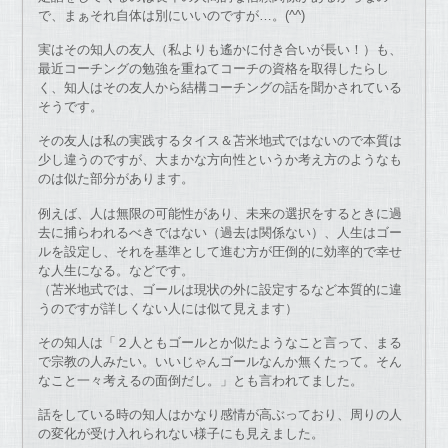
で、まぁそれ自体は別にいいのですが…。(^^)
実はその知人の友人（私よりも遙かに付き合いが長い！）も、
最近コーチングの勉強を重ねてコーチの資格を取得したらし
く、知人はその友人から結構コーチングの話を聞かされている
そうです。
その友人は私の実践するタイス＆苫米地式ではないので本質は
少し違うのですが、大まかな方向性というか考え方のようなも
のは似た部分があります。
例えば、人は無限の可能性があり、未来の選択をするときに過
去に捕らわれるべきではない（過去は関係ない）、人生はゴー
ルを設定し、それを基準として進む方が圧倒的に効率的で幸せ
な人生になる。などです。
（苫米地式では、ゴールは現状の外に設定するなど本質的に違
うのですが詳しくない人には似て見えます）
その知人は「２人ともゴールとか似たようなこと言って、まる
で宗教の人みたい。いいじゃんゴールなんか無くたって。そん
なこと一々考えるの面倒だし。」とも言われてました。
話をしている時の知人はかなり感情が高ぶっており、周りの人
の変化が受け入れられない様子にも見えました。