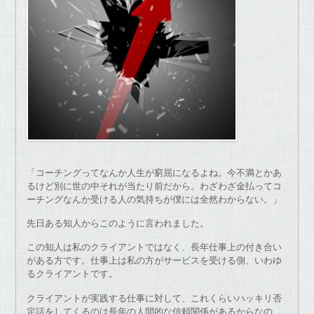
「コーチングってなんか人生が窮屈になるよね。今不満とかあ
るけど別に世の中それが当たり前だから。わざわざ金払ってコ
ーチングなんか受ける人の気持ちが僕には全然わからない。」
先日ある知人からこのように言われました。
この知人は私のクライアントではなく、長年仕事上の付き合い
がある方です。仕事上は私の方がサービスを受ける側、いわゆ
るクライアントです。
クライアントが実践する仕事に対して、これくらいハッキリ否
定話をしてくるのは長年の人間的な信頼関係があるからなの