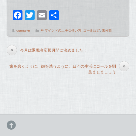
F
T
E
共
a
wi
m
有
ogmaster
@ マインドの上手な使い方
,
ゴール設定
,
未分類
c
tt
ail
e
er
«
今月は退職者応援月間に決めました！
b
o
»
歯を磨くように、顔を洗うように、日々の生活にゴールを馴
o
染ませましょう
k