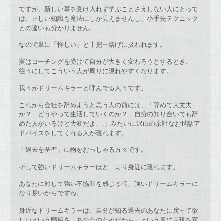
ですが、新しい事を受け入れず学ぶことさえしない人にとって
は、正しい知識も魔法にしか見えませんし、小手先テクニック
との違いも分かりません。
なので単に「怪しい」と十把一絡げに扱われます。
実はコーチングを受けて自分が大きく変わろうとするとき、
往々にしてこういう人が周りに現れやすくなります。
我々がドリームキラーと呼んでる人々です。
これから会社を辞めようと思う人の前には、「辞めて大丈夫
か？ どうやって生活していくのか？ 自分の知り合いでも辞
めた人がいるけど大変だよ….」みたいに沢山の
余計なお世話
ア
ドバイスをしてくれる人が現れます。
「過去を基準」に物をおっしゃる方々です。
そして強いドリームキラーほど、より身近に現れます。
あなたに対して強い不協和を感じる程、強いドリームキラーに
なり易いからですね。
身近なドリームキラーは、自分が知る過去のあなたに戻って欲
しいという願望を「あなたのためだから」という風に表現を変