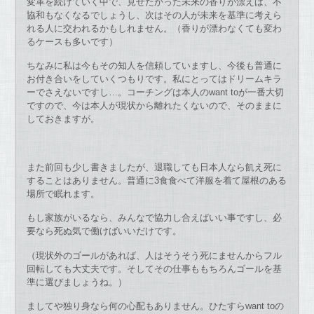
変革を続けていく中で、見せたかった未来の香りが漂えば、不
協和もなくなるでしょうし、次はその人が未来を基準に考えら
れる人に交われるかもしれません。（香りが漂わなくても変わ
るケースも多いです）
ちなみに私は今もその知人を信頼していますし、今後も普通に
お付き合いをしていくつもりです。私にとってはドリームキラ
ーでさえないですし…。コーチングは本人のwant toが一番大切
ですので、今は本人が現状から離れたくないので、そのままに
しておきますが。
また前回も少し書きましたが、退職しても日本人なら飢え死に
することはありません。普通に3食食べて洋服を着て屋根のある
場所で眠れます。
もし家族がいるなら、みんなで協力し合えばいい事ですし、必
要なら死ぬ気で働けばいいだけです。
（現状外のゴールがあれば、人はそうそう死にませんからフル
回転しても大丈夫です。そしてその仕事ももちろんゴールを基
準に選びましょうね。）
ましてや独り身なら何の心配もありません。ひたすらwant toの