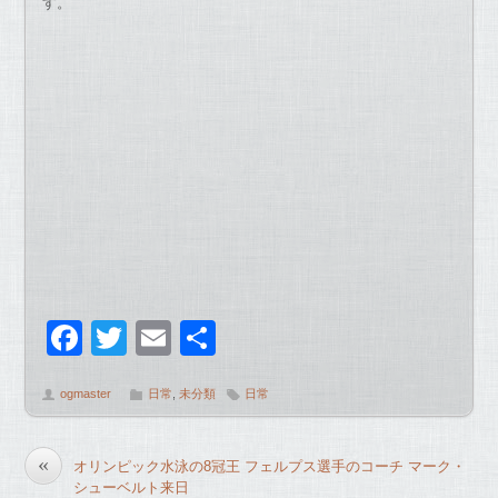
す。
F
T
E
共
a
wi
m
有
ogmaster
日常
,
未分類
日常
c
tt
ail
e
er
«
オリンピック水泳の8冠王 フェルプス選手のコーチ マーク・
b
シューベルト来日