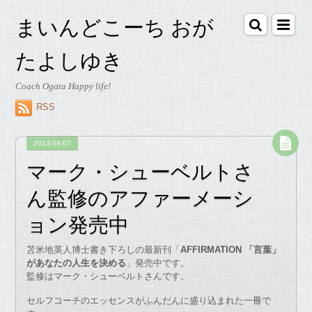
まいんどこーち おが
たよしゆき
Coach Ogata Happy life!
RSS
2013-08-07
マーク・シューベルトさ
ん監修のアファーメーシ
ョン発売中
苫米地英人博士書き下ろしの最新刊「
AFFIRMATION 「言葉」
があなたの人生を決める
」発売中です。
監修はマーク・シューベルトさんです。
セルフコーチのエッセンスがふんだんに盛り込まれた一冊で